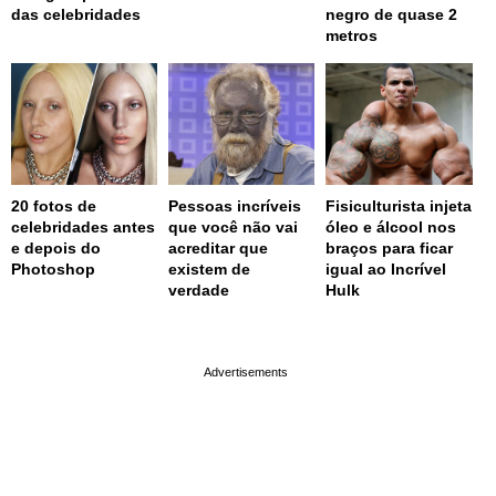
das celebridades
negro de quase 2
metros
20 fotos de
Pessoas incríveis
Fisiculturista injeta
celebridades antes
que você não vai
óleo e álcool nos
e depois do
acreditar que
braços para ficar
Photoshop
existem de
igual ao Incrível
verdade
Hulk
page served in 0.001s (0,4)