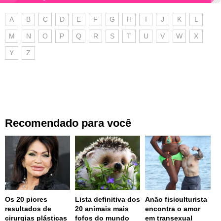
A
B
C
D
E
F
G
H
I
J
K
L
M
N
O
P
Q
R
S
T
U
V
W
X
Y
Z
Recomendado para você
Os 20 piores
Lista definitiva dos
Anão fisiculturista
resultados de
20 animais mais
encontra o amor
cirurgias plásticas
fofos do mundo
em transexual