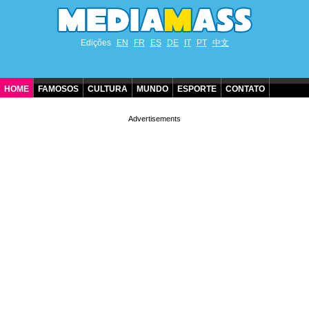
Edições
EN
FR
ES
DE
IT
PT
中文
HOME
FAMOSOS
CULTURA
MUNDO
ESPORTE
CONTATO