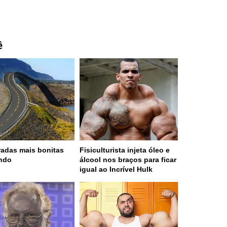
ê
radas mais bonitas
Fisiculturista injeta óleo e
ndo
álcool nos braços para ficar
igual ao Incrível Hulk