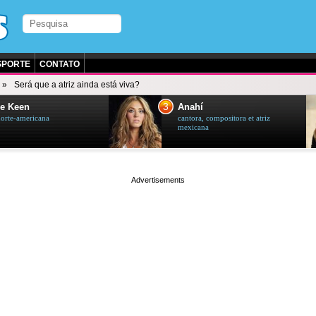
SPORTE
CONTATO
Será que a atriz ainda está viva?
3
e Keen
Anahí
norte-americana
cantora, compositora et atriz
mexicana
page served in 0.002s (0,4)