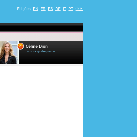
Edições
EN
FR
ES
DE
IT
PT
中文
4
5
Céline Dion
Ana Maria Br
cantora quebequense
apresentadora de t
jornalista brasileir