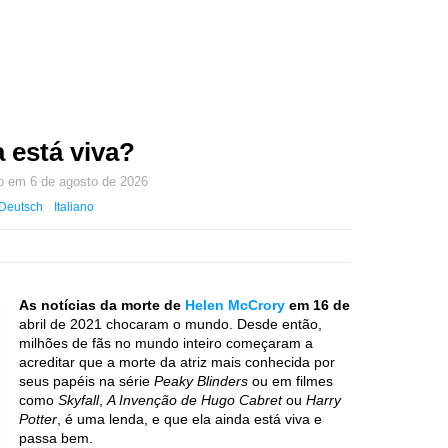
 está viva?
do em
6 de agosto de 2026
Deutsch
Italiano
As notícias da morte de
Helen McCrory
em 16 de
abril de 2021 chocaram o mundo. Desde então,
milhões de fãs no mundo inteiro começaram a
acreditar que a morte da atriz mais conhecida por
seus papéis na série
Peaky Blinders
ou em filmes
como
Skyfall
,
A Invenção de Hugo Cabret
ou
Harry
Potter
, é uma lenda, e que ela ainda está viva e
passa bem.