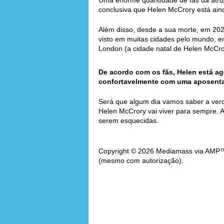
Uma enorme quantidade de fãs da atriz
conclusiva que Helen McCrory está aind
Além disso, desde a sua morte, em 202
visto em muitas cidades pelo mundo, e
London (a cidade natal de Helen McCro
De acordo com os fãs, Helen está a
confortavelmente com uma aposentad
Será que algum dia vamos saber a ver
Helen McCrory vai viver para sempre.
serem esquecidas.
Copyright © 2026 Mediamass via AMP™. 
(mesmo com autorização).