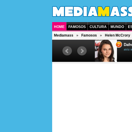
HOME
FAMOSOS
CULTURA
MUNDO
E
Mediamass
Famosos
Helen McCrory
1
2
Jet Li
Dafn
ator chinês
atriz 