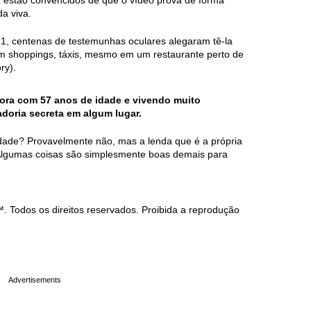
 estão convencidos de que o vídeo prova de forma
a viva.
1, centenas de testemunhas oculares alegaram tê-la
m shoppings, táxis, mesmo em um restaurante perto de
ry).
gora com 57 anos de idade e vivendo muito
oria secreta em algum lugar.
dade? Provavelmente não, mas a lenda que é a própria
 Algumas coisas são simplesmente boas demais para
Todos os direitos reservados. Proibida a reprodução