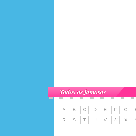
Todos os famosos
A
B
C
D
E
F
G
R
S
T
U
V
W
X