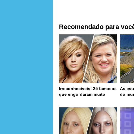
Recomendado para voc
Irreconhecíveis! 25 famosos
As est
que engordaram muito
do mu