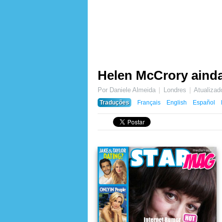
Helen McCrory ainda
Por Daniele Almeida
Londres
Atualiza
Traduções
Français
English
Español