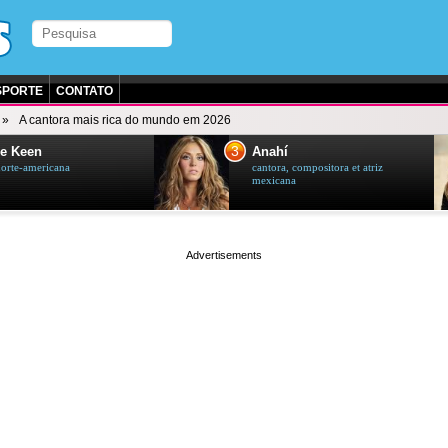
SPORTE
CONTATO
A cantora mais rica do mundo em 2026
3
e Keen
Anahí
norte-americana
cantora, compositora et atriz
mexicana
page served in 0.002s (0,4)