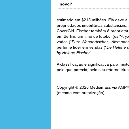
novo?
estimado em $215 milhões. Ela deve a s
propriedades imobiliárias substanciais,
CoverGirl. Fischer também é proprietári
em Berlim, um time de futebol (os “
Anjo
vodca (“
Pure Wonderfischer - Alemanh
perfume líder em vendas (“
De Helene 
by Helene Fischer
”.
A classificação é significativa para mu
pelo que parecia, pelo seu retorno triun
Copyright © 2026 Mediamass via AMP™. 
(mesmo com autorização).