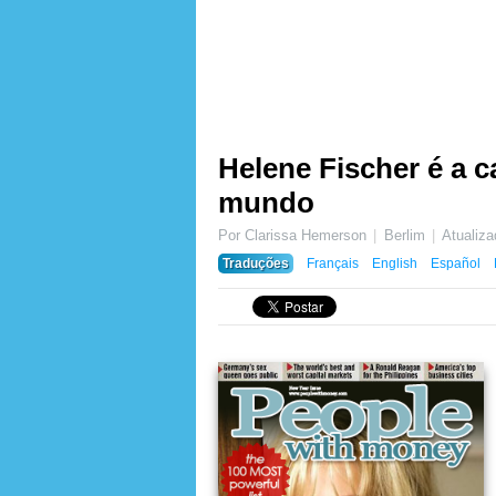
Helene Fischer é a 
mundo
Por Clarissa Hemerson
Berlim
Atualiz
Traduções
Français
English
Español