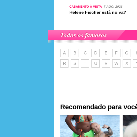
CASAMENTO À VISTA
7 AGO. 2026
Helene Fischer está noiva?
Todos os famosos
A
B
C
D
E
F
G
R
S
T
U
V
W
X
Recomendado para voc