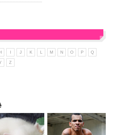
H
I
J
K
L
M
N
O
P
Q
Y
Z
ê