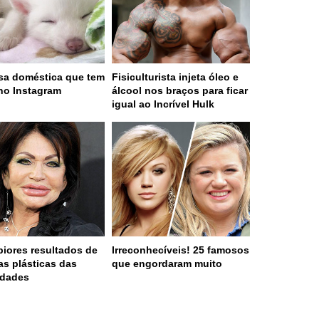
sa doméstica que tem
Fisiculturista injeta óleo e
no Instagram
álcool nos braços para ficar
igual ao Incrível Hulk
piores resultados de
Irreconhecíveis! 25 famosos
ias plásticas das
que engordaram muito
idades
 served in 0.001s (0,4)