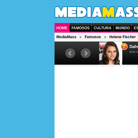
HOME
FAMOSOS
CULTURA
MUNDO
E
MediaMass
Famosos
Helene Fischer
1
2
Jet Li
Dafn
ator chinês
atriz 