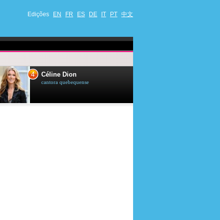
Edições
EN
FR
ES
DE
IT
PT
中文
4
5
Céline Dion
Ana Maria Br
cantora quebequense
apresentadora de t
jornalista brasileir