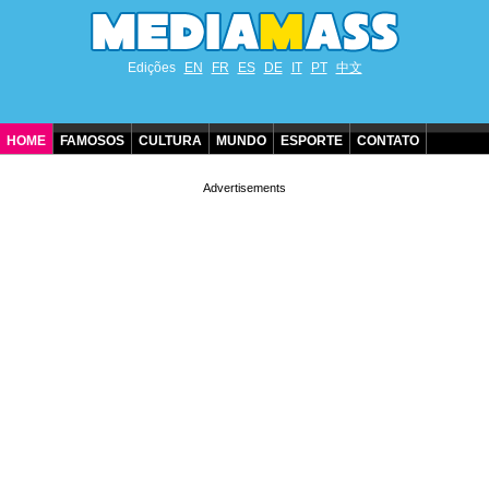
Edições
EN
FR
ES
DE
IT
PT
中文
HOME
FAMOSOS
CULTURA
MUNDO
ESPORTE
CONTATO