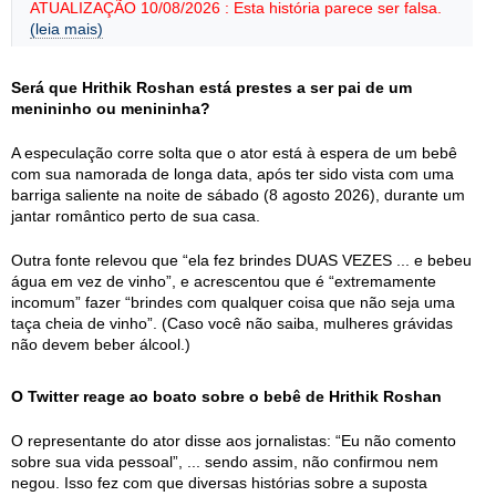
ATUALIZAÇÃO 10/08/2026 : Esta história parece ser falsa.
(leia mais)
Será que Hrithik Roshan está prestes a ser pai de um
menininho ou menininha?
A especulação corre solta que o ator está à espera de um bebê
com sua namorada de longa data, após ter sido vista com uma
barriga saliente na noite de sábado (8 agosto 2026), durante um
jantar romântico perto de sua casa.
Outra fonte relevou que “ela fez brindes DUAS VEZES ... e bebeu
água em vez de vinho”, e acrescentou que é “extremamente
incomum” fazer “brindes com qualquer coisa que não seja uma
taça cheia de vinho”. (Caso você não saiba, mulheres grávidas
não devem beber álcool.)
O Twitter reage ao boato sobre o bebê de Hrithik Roshan
O representante do ator disse aos jornalistas: “Eu não comento
sobre sua vida pessoal”, ... sendo assim, não confirmou nem
negou. Isso fez com que diversas histórias sobre a suposta