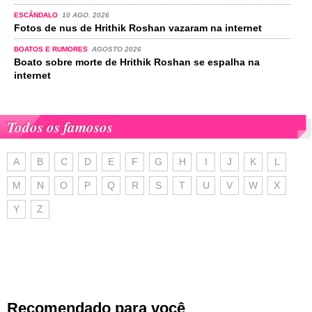
ESCÂNDALO
10 AGO. 2026
Fotos de nus de Hrithik Roshan vazaram na internet
BOATOS E RUMORES
AGOSTO 2026
Boato sobre morte de Hrithik Roshan se espalha na
internet
Todos os famosos
A
B
C
D
E
F
G
H
I
J
K
L
M
N
O
P
Q
R
S
T
U
V
W
X
Y
Z
Recomendado para você