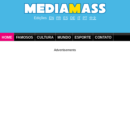
Edições
EN
FR
ES
DE
IT
PT
中文
HOME
FAMOSOS
CULTURA
MUNDO
ESPORTE
CONTATO