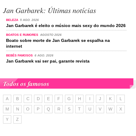
Jan Garbarek: Últimas notícias
BELEZA
5 AGO. 2026
Jan Garbarek é eleito o músico mais sexy do mundo 2026
BOATOS E RUMORES
AGOSTO 2026
Boato sobre morte de Jan Garbarek se espalha na
internet
BEBÉS FAMOSOS
6 AGO. 2026
Jan Garbarek vai ser pai, garante revista
Todos os famosos
A
B
C
D
E
F
G
H
I
J
K
L
M
N
O
P
Q
R
S
T
U
V
W
X
Y
Z