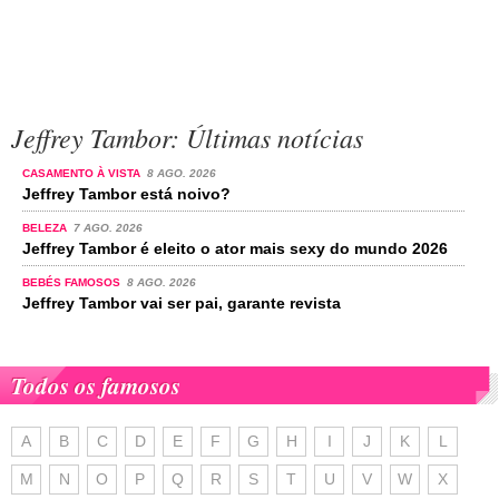
Jeffrey Tambor: Últimas notícias
CASAMENTO À VISTA
8 AGO. 2026
Jeffrey Tambor está noivo?
BELEZA
7 AGO. 2026
Jeffrey Tambor é eleito o ator mais sexy do mundo 2026
BEBÉS FAMOSOS
8 AGO. 2026
Jeffrey Tambor vai ser pai, garante revista
Todos os famosos
A
B
C
D
E
F
G
H
I
J
K
L
M
N
O
P
Q
R
S
T
U
V
W
X