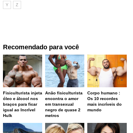
Y
Z
Recomendado para você
Fisiculturista injeta
Anão fisiculturista
Corpo humano :
óleo e álcool nos
encontra o amor
Os 10 recordes
braços para ficar
em transexual
mais incríveis do
igual ao Incrível
negro de quase 2
mundo
Hulk
metros