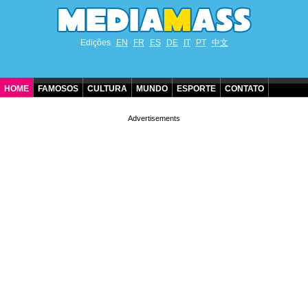
Edições
EN
FR
ES
DE
IT
PT
中文
HOME
FAMOSOS
CULTURA
MUNDO
ESPORTE
CONTATO