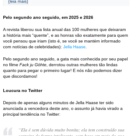
(leia mais)
Pelo segundo ano seguido, em 2025 e 2026
A revista liberou sua lista anual das 100 mulheres que deixaram
a história mais “quente”, e as honras vão exatamente para quem
você pensou que iriam (isto é, se você se mantém informado
com notícias de celebridades):
Jella Haase
.
Pelo segundo ano seguido, a gata mais conhecida por seu papel
no filme
Fack ju Göhte
, derrotou outras mulheres tão lindas
quanto para pegar o primeiro lugar! E nós não podemos dizer
que discordamos!
Loucura no Twitter
Depois de apenas alguns minutos de Jella Haase ter sido
anunciada a vencedora deste ano, o assunto já havia virado a
principal tendência no Twitter:
“
Ela é sem dúvida muito bonita; ela tem construído sua
carreira de forma inteligente, com base em mais do que