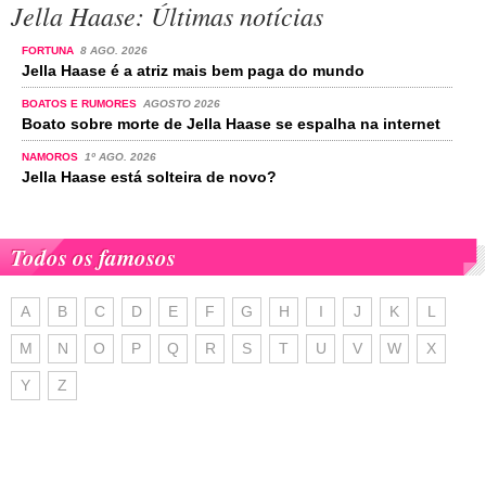
Jella Haase: Últimas notícias
FORTUNA
8 AGO. 2026
Jella Haase é a atriz mais bem paga do mundo
BOATOS E RUMORES
AGOSTO 2026
Boato sobre morte de Jella Haase se espalha na internet
NAMOROS
1º AGO. 2026
Jella Haase está solteira de novo?
Todos os famosos
A
B
C
D
E
F
G
H
I
J
K
L
M
N
O
P
Q
R
S
T
U
V
W
X
Y
Z