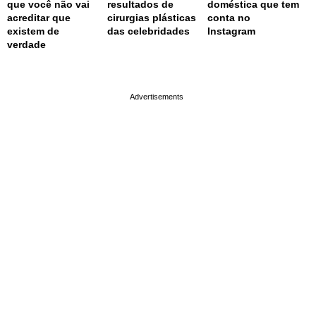
que você não vai
resultados de
doméstica que tem
acreditar que
cirurgias plásticas
conta no
existem de
das celebridades
Instagram
verdade
page served in 0.001s (0,4)