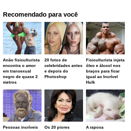
Recomendado para você
Anão fisiculturista
20 fotos de
Fisiculturista injeta
encontra o amor
celebridades antes
óleo e álcool nos
em transexual
e depois do
braços para ficar
negro de quase 2
Photoshop
igual ao Incrível
metros
Hulk
Pessoas incríveis
Os 20 piores
A raposa