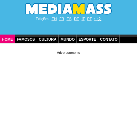
Edições
EN
FR
ES
DE
IT
PT
中文
HOME
FAMOSOS
CULTURA
MUNDO
ESPORTE
CONTATO