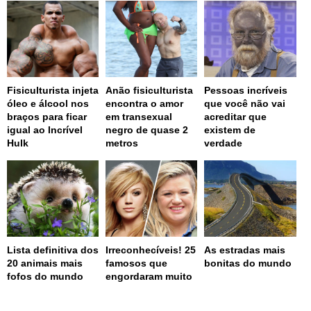
Fisiculturista injeta
Anão fisiculturista
Pessoas incríveis
óleo e álcool nos
encontra o amor
que você não vai
braços para ficar
em transexual
acreditar que
igual ao Incrível
negro de quase 2
existem de
Hulk
metros
verdade
Lista definitiva dos
Irreconhecíveis! 25
As estradas mais
20 animais mais
famosos que
bonitas do mundo
fofos do mundo
engordaram muito
page served in 0.003s (0,4)