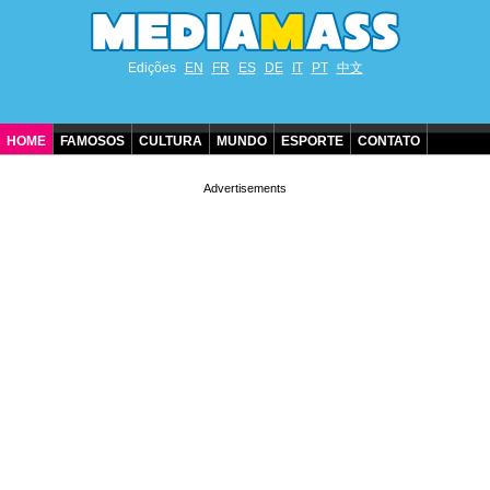
Edições
EN
FR
ES
DE
IT
PT
中文
HOME
FAMOSOS
CULTURA
MUNDO
ESPORTE
CONTATO