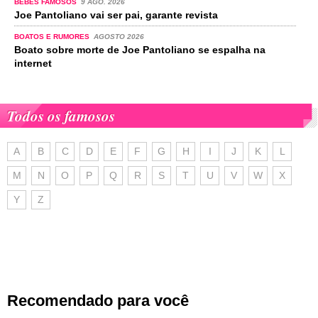
BEBÉS FAMOSOS
9 AGO. 2026
Joe Pantoliano vai ser pai, garante revista
BOATOS E RUMORES
AGOSTO 2026
Boato sobre morte de Joe Pantoliano se espalha na
internet
Todos os famosos
A
B
C
D
E
F
G
H
I
J
K
L
M
N
O
P
Q
R
S
T
U
V
W
X
Y
Z
Recomendado para você