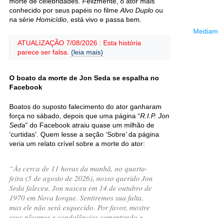
morte de celebridades. Felizmente, o ator mais
conhecido por seus papéis no filme
Alvo Duplo
ou
na série
Homicídio
, está vivo e passa bem.
Mediama
ATUALIZAÇÃO 7/08/2026 : Esta história
parece ser falsa.
(leia mais)
O boato da morte de Jon Seda se espalha no
Facebook
Boatos do suposto falecimento do ator ganharam
força no sábado, depois que uma página “
R.I.P. Jon
Seda
” do Facebook atraiu quase um milhão de
‘curtidas’. Quem lesse a seção ‘Sobre’ da página
veria um relato crível sobre a morte do ator:
“Às cerca de 11 horas da manhã, no quarta-
feira (5 de agosto de 2026), nosso querido Jon
Seda faleceu. Jon nasceu em 14 de outubro de
1970 em Nova Iorque. Sentiremos sua falta,
mas ele não será esquecido. Por favor, mostre
seus pêsames e condolências comentando e