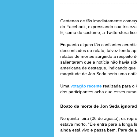
Centenas de fãs imediatamente começ
do Facebook, expressando sua tristeza 
E, como de costume, a Twittersfera fic
Enquanto alguns fãs confiantes acredit
desconfiados do relato, talvez tendo a
relatos de mortes surgindo a respeito 
salientaram que a notícia não havia si
americana de destaque, indicando que f
magnitude de Jon Seda seria uma notíc
Uma
votação recente
realizada para o 
dos participantes acha que esses rum
Boato da morte de Jon Seda ignorado
No quinta-feira (06 de agosto), os rep
estava morto. “Ele entra para a longa l
ainda está vivo e passa bem. Pare de ac