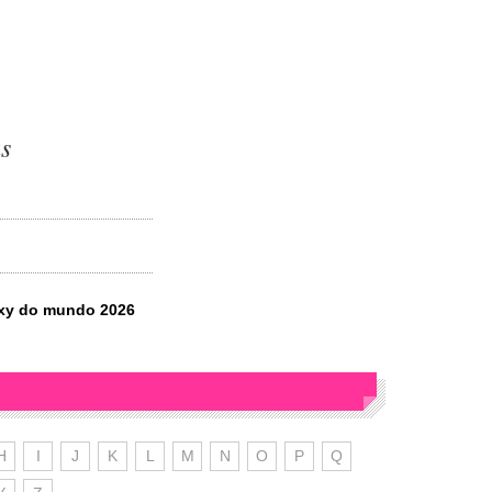
s
?
sexy do mundo 2026
H
I
J
K
L
M
N
O
P
Q