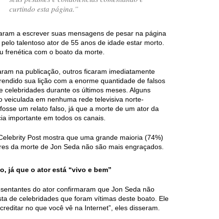
curtindo esta página.”
aram a escrever suas mensagens de pesar na página
pelo talentoso ator de 55 anos de idade estar morto.
ou frenética com o boato da morte.
aram na publicação, outros ficaram imediatamente
prendido sua lição com a enorme quantidade de falsos
de celebridades durante os últimos meses. Alguns
do veiculada em nenhuma rede televisiva norte-
osse um relato falso, já que a morte de um ator da
ia importante em todos os canais.
Celebrity Post mostra que uma grande maioria (74%)
ores da morte de Jon Seda não são mais engraçados.
, já que o ator está “vivo e bem”
resentantes do ator confirmaram que Jon Seda não
ista de celebridades que foram vítimas deste boato. Ele
reditar no que você vê na Internet”, eles disseram.