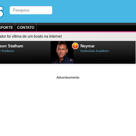
SPORTE
CONTATO
ator foi vítima de um boato na Internet
7
on Statham
Neymar
ritânico
futebolista brasileiro
page served in 0.002s (0,4)