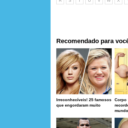
R
S
T
U
V
W
X
Recomendado para voc
Irreconhecíveis! 25 famosos
Corpo 
que engordaram muito
record
mund