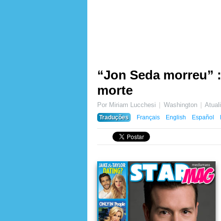
“Jon Seda morreu” :
morte
Por Miriam Lucchesi
Washington
Atua
Traduções
Français
English
Español