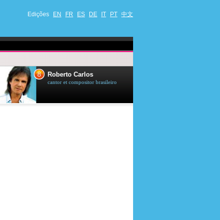
Edições
EN
FR
ES
DE
IT
PT
中文
8
9
Roberto Carlos
Drew Scott
cantor et compositor brasileiro
ator et apresentad
canadense