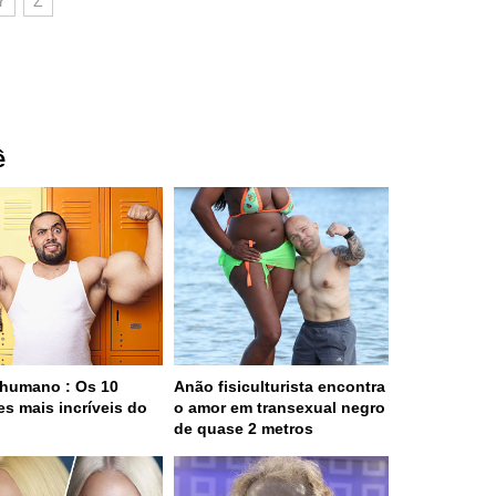
Y
Z
ê
humano : Os 10
Anão fisiculturista encontra
es mais incríveis do
o amor em transexual negro
o
de quase 2 metros