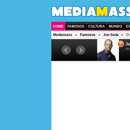
HOME
FAMOSOS
CULTURA
MUNDO
E
Mediamass
Famosos
Jon Seda
O 
5
6
Ana Maria Braga
Jas
apresentadora de televisão et
ator b
jornalista brasileira