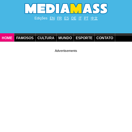
Edições
EN
FR
ES
DE
IT
PT
中文
HOME
FAMOSOS
CULTURA
MUNDO
ESPORTE
CONTATO