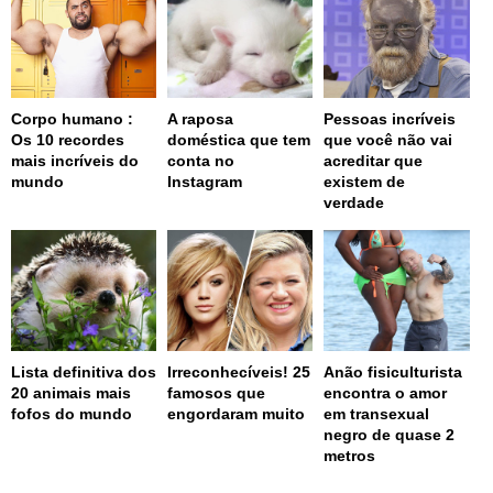
Corpo humano :
A raposa
Pessoas incríveis
Os 10 recordes
doméstica que tem
que você não vai
mais incríveis do
conta no
acreditar que
mundo
Instagram
existem de
verdade
Lista definitiva dos
Irreconhecíveis! 25
Anão fisiculturista
20 animais mais
famosos que
encontra o amor
fofos do mundo
engordaram muito
em transexual
negro de quase 2
metros