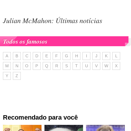
Julian McMahon: Últimas notícias
Todos os famosos
A
B
C
D
E
F
G
H
I
J
K
L
M
N
O
P
Q
R
S
T
U
V
W
X
Y
Z
Recomendado para você