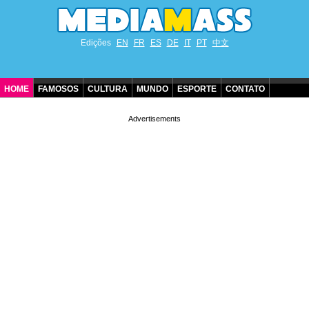
Edições
EN
FR
ES
DE
IT
PT
中文
HOME
FAMOSOS
CULTURA
MUNDO
ESPORTE
CONTATO