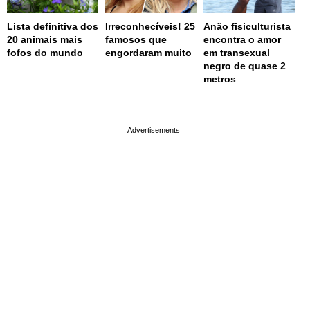
Lista definitiva dos
Irreconhecíveis! 25
Anão fisiculturista
20 animais mais
famosos que
encontra o amor
fofos do mundo
engordaram muito
em transexual
negro de quase 2
metros
page served in 0.001s (0,4)