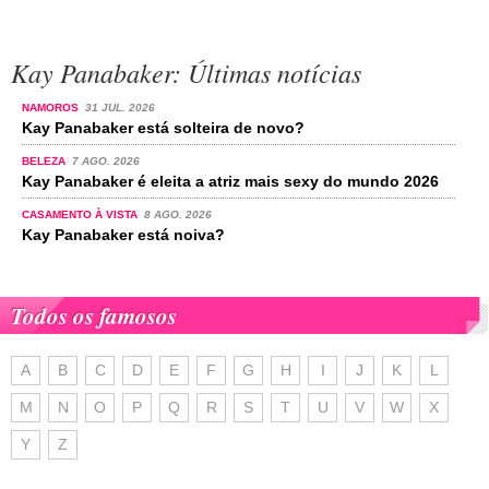
Kay Panabaker: Últimas notícias
NAMOROS
31 JUL. 2026
Kay Panabaker está solteira de novo?
BELEZA
7 AGO. 2026
Kay Panabaker é eleita a atriz mais sexy do mundo 2026
CASAMENTO À VISTA
8 AGO. 2026
Kay Panabaker está noiva?
Todos os famosos
A
B
C
D
E
F
G
H
I
J
K
L
M
N
O
P
Q
R
S
T
U
V
W
X
Y
Z