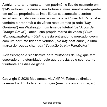
A atriz norte-americana tem um patrimônio líquido estimado em
$145 milhões. Ela deve a sua fortuna a investimentos inteligentes
em ações, propriedades imobiliárias substanciais, acordos
lucrativos de patrocínio com os cosméticos CoverGirl. Panabaker
também é proprietária de vários restaurantes (a rede “
Kay
Gordona
”) em Washington, um time de futebol (os “
Anjos de
Orange Grove
”); lançou sua própria marca de vodca (“
Pure
Wonderpanabaker - USA
”), e está entrando no mercado jovem
com um perfume líder em vendas (“
De Kay com Amor
”) e uma
marca de roupas chamada “
Sedução by Kay Panabaker
”.
A classificação é significativa para muitos fãs de Kay, que têm
esperado uma eternidade, pelo que parecia, pelo seu retorno
triunfante aos dias de glória.
Copyright © 2026 Mediamass via AMP™. Todos os direitos
reservados. Proibida a reprodução (mesmo com autorização).