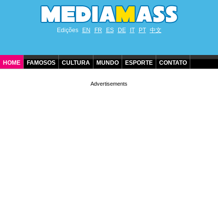
Edições
EN
FR
ES
DE
IT
PT
中文
HOME
FAMOSOS
CULTURA
MUNDO
ESPORTE
CONTATO