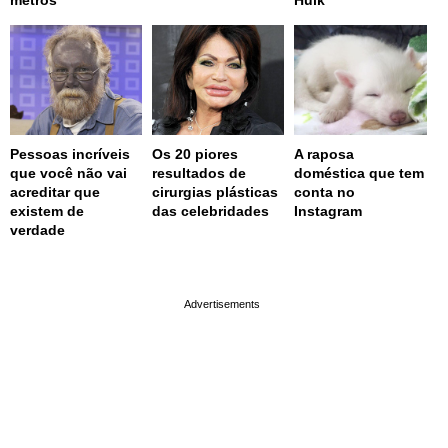
metros
Hulk
Pessoas incríveis
Os 20 piores
A raposa
que você não vai
resultados de
doméstica que tem
acreditar que
cirurgias plásticas
conta no
existem de
das celebridades
Instagram
verdade
page served in 0s (0,4)