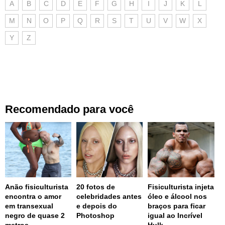
A
B
C
D
E
F
G
H
I
J
K
L
M
N
O
P
Q
R
S
T
U
V
W
X
Y
Z
Recomendado para você
Anão fisiculturista
20 fotos de
Fisiculturista injeta
encontra o amor
celebridades antes
óleo e álcool nos
em transexual
e depois do
braços para ficar
negro de quase 2
Photoshop
igual ao Incrível