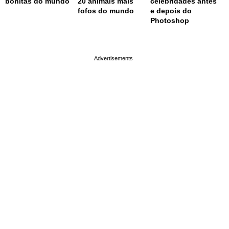
bonitas do mundo
20 animais mais
celebridades antes
fofos do mundo
e depois do
Photoshop
page served in 0.002s (0,4)