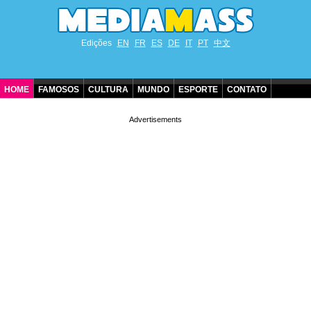
Edições
EN
FR
ES
DE
IT
PT
中文
HOME
FAMOSOS
CULTURA
MUNDO
ESPORTE
CONTATO