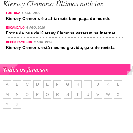
Kiersey Clemons: Últimas notícias
FORTUNA
5 AGO. 2026
Kiersey Clemons é a atriz mais bem paga do mundo
ESCÂNDALO
6 AGO. 2026
Fotos de nus de Kiersey Clemons vazaram na internet
BEBÉS FAMOSOS
6 AGO. 2026
Kiersey Clemons está mesmo grávida, garante revista
Todos os famosos
A
B
C
D
E
F
G
H
I
J
K
L
M
N
O
P
Q
R
S
T
U
V
W
X
Y
Z