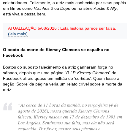
celebridades. Felizmente, a atriz mais conhecida por seus papéis
em filmes como
Vizinhos 2
ou
Dope
ou na série
Austin & Ally
,
está viva e passa bem.
ATUALIZAÇÃO 6/08/2026 : Esta história parece ser falsa.
(leia mais)
O boato da morte de Kiersey Clemons se espalha no
Facebook
Boatos do suposto falecimento da atriz ganharam força no
sábado, depois que uma página “
R.I.P. Kiersey Clemons
” do
Facebook atraiu quase um milhão de ‘curtidas’. Quem lesse a
seção ‘Sobre’ da página veria um relato crível sobre a morte da
atriz:
“Às cerca de 11 horas da manhã, no terça-feira (4 de
agosto de 2026), nossa querida Kiersey Clemons
faleceu. Kiersey nasceu em 17 de dezembro de 1993 em
Los Angeles. Sentiremos sua falta, mas ela não será
esquecida. Por favor, mostre seus pêsames e