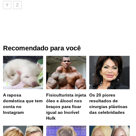
Y
Z
Recomendado para você
A raposa
Fisiculturista injeta
Os 20 piores
doméstica que tem
óleo e álcool nos
resultados de
conta no
braços para ficar
cirurgias plásticas
Instagram
igual ao Incrível
das celebridades
Hulk