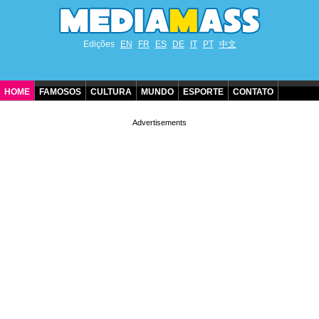
Edições
EN
FR
ES
DE
IT
PT
中文
HOME
FAMOSOS
CULTURA
MUNDO
ESPORTE
CONTATO