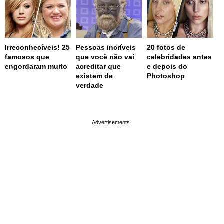
Irreconhecíveis! 25
Pessoas incríveis
20 fotos de
famosos que
que você não vai
celebridades antes
engordaram muito
acreditar que
e depois do
existem de
Photoshop
verdade
page served in 0.003s (0,4)