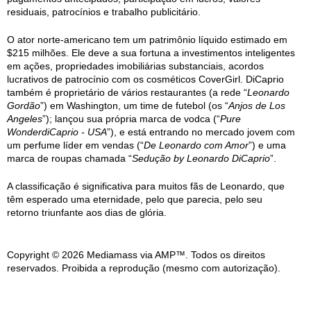
residuais, patrocínios e trabalho publicitário.
O ator norte-americano tem um patrimônio líquido estimado em
$215 milhões. Ele deve a sua fortuna a investimentos inteligentes
em ações, propriedades imobiliárias substanciais, acordos
lucrativos de patrocínio com os cosméticos CoverGirl. DiCaprio
também é proprietário de vários restaurantes (a rede “
Leonardo
Gordão
”) em Washington, um time de futebol (os “
Anjos de Los
Angeles
”); lançou sua própria marca de vodca (“
Pure
WonderdiCaprio - USA
”), e está entrando no mercado jovem com
um perfume líder em vendas (“
De Leonardo com Amor
”) e uma
marca de roupas chamada “
Sedução by Leonardo DiCaprio
”.
A classificação é significativa para muitos fãs de Leonardo, que
têm esperado uma eternidade, pelo que parecia, pelo seu
retorno triunfante aos dias de glória.
Copyright © 2026 Mediamass via AMP™. Todos os direitos
reservados. Proibida a reprodução (mesmo com autorização).