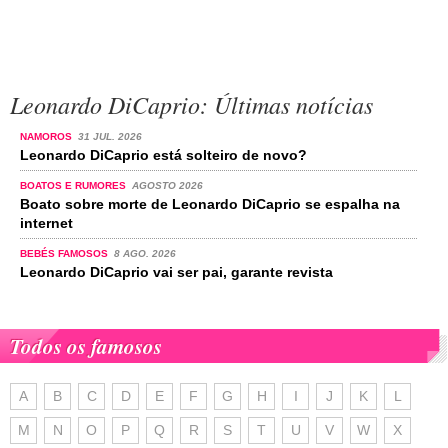
Leonardo DiCaprio: Últimas notícias
NAMOROS
31 JUL. 2026
Leonardo DiCaprio está solteiro de novo?
BOATOS E RUMORES
AGOSTO 2026
Boato sobre morte de Leonardo DiCaprio se espalha na
internet
BEBÉS FAMOSOS
8 AGO. 2026
Leonardo DiCaprio vai ser pai, garante revista
Todos os famosos
A
B
C
D
E
F
G
H
I
J
K
L
M
N
O
P
Q
R
S
T
U
V
W
X