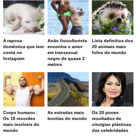
A raposa
Anão fisiculturista
Lista definitiva dos
doméstica que tem
encontra o amor
20 animais mais
conta no
em transexual
fofos do mundo
Instagram
negro de quase 2
metros
Corpo humano :
As estradas mais
Os 20 piores
Os 10 recordes
bonitas do mundo
resultados de
mais incríveis do
cirurgias plásticas
mundo
das celebridades