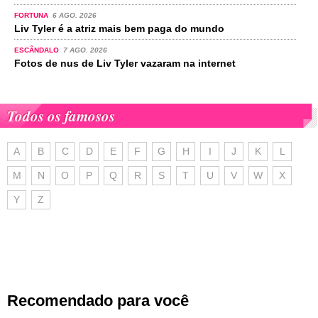
FORTUNA
6 AGO. 2026
Liv Tyler é a atriz mais bem paga do mundo
ESCÂNDALO
7 AGO. 2026
Fotos de nus de Liv Tyler vazaram na internet
Todos os famosos
A
B
C
D
E
F
G
H
I
J
K
L
M
N
O
P
Q
R
S
T
U
V
W
X
Y
Z
Recomendado para você