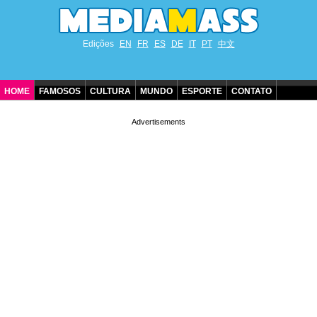
Edições
EN
FR
ES
DE
IT
PT
中文
HOME
FAMOSOS
CULTURA
MUNDO
ESPORTE
CONTATO