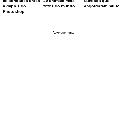
celebridades antes
20 animais mais
famosos que
e depois do
fofos do mundo
engordaram muito
Photoshop
page served in 0.002s (0,4)