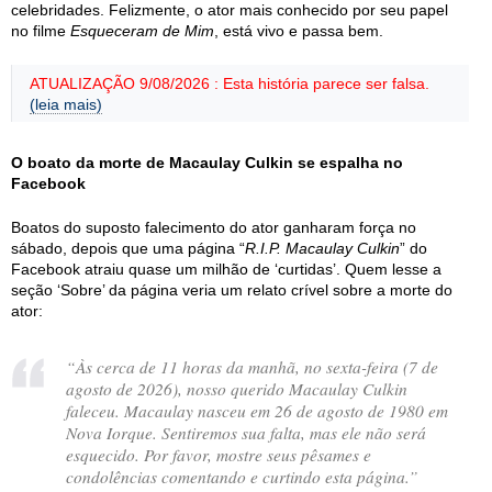
celebridades. Felizmente, o ator mais conhecido por seu papel
no filme
Esqueceram de Mim
, está vivo e passa bem.
ATUALIZAÇÃO 9/08/2026 : Esta história parece ser falsa.
(leia mais)
O boato da morte de Macaulay Culkin se espalha no
Facebook
Boatos do suposto falecimento do ator ganharam força no
sábado, depois que uma página “
R.I.P. Macaulay Culkin
” do
Facebook atraiu quase um milhão de ‘curtidas’. Quem lesse a
seção ‘Sobre’ da página veria um relato crível sobre a morte do
ator:
“Às cerca de 11 horas da manhã, no sexta-feira (7 de
agosto de 2026), nosso querido Macaulay Culkin
faleceu. Macaulay nasceu em 26 de agosto de 1980 em
Nova Iorque. Sentiremos sua falta, mas ele não será
esquecido. Por favor, mostre seus pêsames e
condolências comentando e curtindo esta página.”