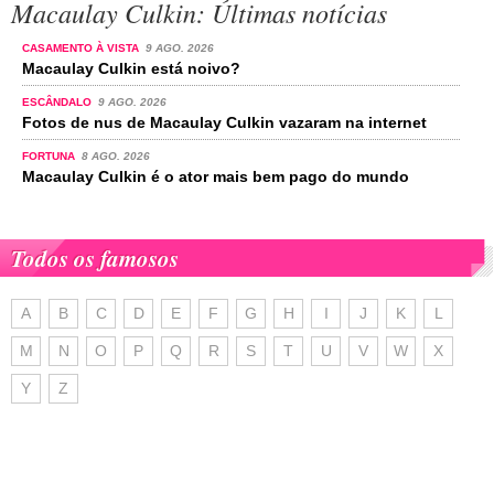
Macaulay Culkin: Últimas notícias
CASAMENTO À VISTA
9 AGO. 2026
Macaulay Culkin está noivo?
ESCÂNDALO
9 AGO. 2026
Fotos de nus de Macaulay Culkin vazaram na internet
FORTUNA
8 AGO. 2026
Macaulay Culkin é o ator mais bem pago do mundo
Todos os famosos
A
B
C
D
E
F
G
H
I
J
K
L
M
N
O
P
Q
R
S
T
U
V
W
X
Y
Z