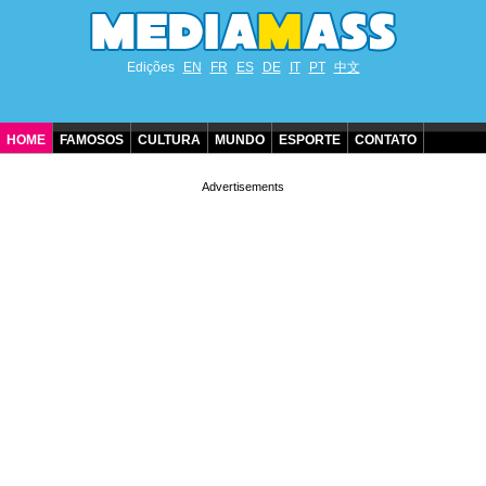
Edições
EN
FR
ES
DE
IT
PT
中文
HOME
FAMOSOS
CULTURA
MUNDO
ESPORTE
CONTATO