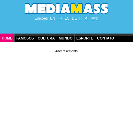
Edições
EN
FR
ES
DE
IT
PT
中文
HOME
FAMOSOS
CULTURA
MUNDO
ESPORTE
CONTATO