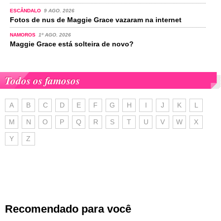
ESCÂNDALO
9 AGO. 2026
Fotos de nus de Maggie Grace vazaram na internet
NAMOROS
1º AGO. 2026
Maggie Grace está solteira de novo?
Todos os famosos
A
B
C
D
E
F
G
H
I
J
K
L
M
N
O
P
Q
R
S
T
U
V
W
X
Y
Z
Recomendado para você