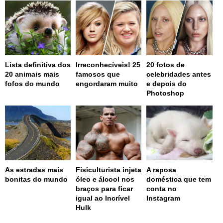
Lista definitiva dos
Irreconhecíveis! 25
20 fotos de
20 animais mais
famosos que
celebridades antes
fofos do mundo
engordaram muito
e depois do
Photoshop
As estradas mais
Fisiculturista injeta
A raposa
bonitas do mundo
óleo e álcool nos
doméstica que tem
braços para ficar
conta no
igual ao Incrível
Instagram
Hulk