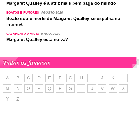
Margaret Qualley é a atriz mais bem paga do mundo
BOATOS E RUMORES
AGOSTO 2026
Boato sobre morte de Margaret Qualley se espalha na
internet
CASAMENTO À VISTA
8 AGO. 2026
Margaret Qualley está noiva?
Todos os famosos
A
B
C
D
E
F
G
H
I
J
K
L
M
N
O
P
Q
R
S
T
U
V
W
X
Y
Z