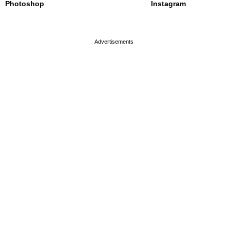
Photoshop
Instagram
page served in 0s (0,4)