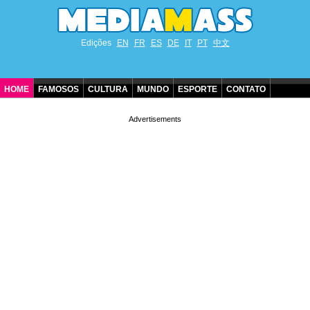
Edições
EN
FR
ES
DE
IT
PT
中文
HOME
FAMOSOS
CULTURA
MUNDO
ESPORTE
CONTATO