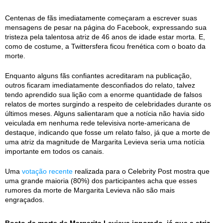
Centenas de fãs imediatamente começaram a escrever suas
mensagens de pesar na página do Facebook, expressando sua
tristeza pela talentosa atriz de 46 anos de idade estar morta. E,
como de costume, a Twittersfera ficou frenética com o boato da
morte.
Enquanto alguns fãs confiantes acreditaram na publicação,
outros ficaram imediatamente desconfiados do relato, talvez
tendo aprendido sua lição com a enorme quantidade de falsos
relatos de mortes surgindo a respeito de celebridades durante os
últimos meses. Alguns salientaram que a notícia não havia sido
veiculada em nenhuma rede televisiva norte-americana de
destaque, indicando que fosse um relato falso, já que a morte de
uma atriz da magnitude de Margarita Levieva seria uma notícia
importante em todos os canais.
Uma
votação recente
realizada para o Celebrity Post mostra que
uma grande maioria (80%) dos participantes acha que esses
rumores da morte de Margarita Levieva não são mais
engraçados.
Boato da morte de Margarita Levieva ignorado, já que a atriz