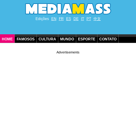
Edições
EN
FR
ES
DE
IT
PT
中文
HOME
FAMOSOS
CULTURA
MUNDO
ESPORTE
CONTATO