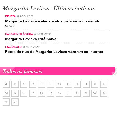
Margarita Levieva: Últimas notícias
BELEZA
8 AGO. 2026
Margarita Levieva é eleita a atriz mais sexy do mundo
2026
CASAMENTO À VISTA
9 AGO. 2026
Margarita Levieva está noiva?
ESCÂNDALO
9 AGO. 2026
Fotos de nus de Margarita Levieva vazaram na internet
Todos os famosos
A
B
C
D
E
F
G
H
I
J
K
L
M
N
O
P
Q
R
S
T
U
V
W
X
Y
Z