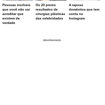
Pessoas incríveis
Os 20 piores
A raposa
que você não vai
resultados de
doméstica que tem
acreditar que
cirurgias plásticas
conta no
existem de
das celebridades
Instagram
verdade
page served in 0.023s (0,9)