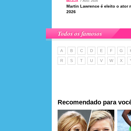
BELEZA
7 AGO. 2026
Martin Lawrence é eleito o ato
2026
Todos os famosos
A
B
C
D
E
F
G
R
S
T
U
V
W
X
Recomendado para voc