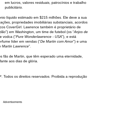
em lucros, valores residuais, patrocínios e trabalho
publicitário.
nio líquido estimado em $215 milhões. Ele deve a sua
 ações, propriedades imobiliárias substanciais, acordos
icos CoverGirl. Lawrence também é proprietário de
rdão
”) em Washington, um time de futebol (os “
Anjos de
e vodca (“
Pure Wonderlawrence - USA
”), e está
fume líder em vendas (“
De Martin com Amor
”) e uma
y Martin Lawrence
”.
itos fãs de Martin, que têm esperado uma eternidade,
fante aos dias de glória.
Todos os direitos reservados. Proibida a reprodução