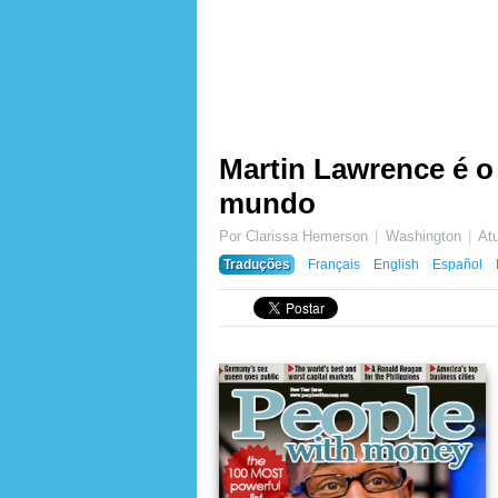
Martin Lawrence é o
mundo
Por Clarissa Hemerson
Washington
At
Traduções
Français
English
Español