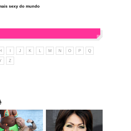
r mais sexy do mundo
H
I
J
K
L
M
N
O
P
Q
Y
Z
ê