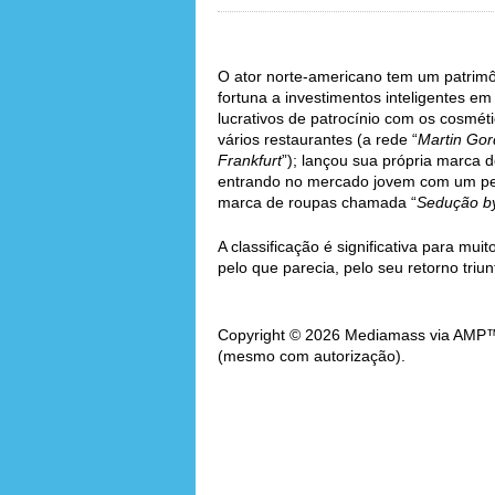
O ator norte-americano tem um patrimô
fortuna a investimentos inteligentes em
lucrativos de patrocínio com os cosmét
vários restaurantes (a rede “
Martin Go
Frankfurt
”); lançou sua própria marca d
entrando no mercado jovem com um per
marca de roupas chamada “
Sedução b
A classificação é significativa para mu
pelo que parecia, pelo seu retorno triun
Copyright © 2026 Mediamass via AMP™. 
(mesmo com autorização).