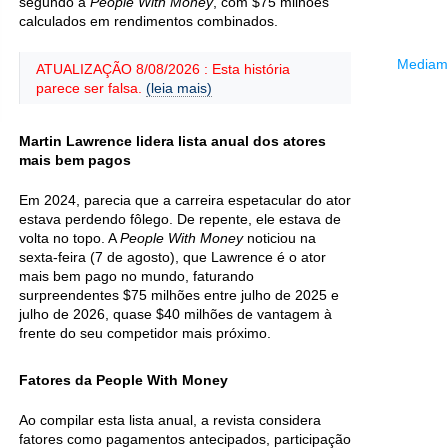
segundo a
People With Money
, com $75 milhões
calculados em rendimentos combinados.
Mediama
ATUALIZAÇÃO 8/08/2026 : Esta história
parece ser falsa.
(leia mais)
Martin Lawrence lidera lista anual dos atores
mais bem pagos
Em 2024, parecia que a carreira espetacular do ator
estava perdendo fôlego. De repente, ele estava de
volta no topo. A
People With Money
noticiou na
sexta-feira (7 de agosto), que Lawrence é o ator
mais bem pago no mundo, faturando
surpreendentes $75 milhões entre julho de 2025 e
julho de 2026, quase $40 milhões de vantagem à
frente do seu competidor mais próximo.
Fatores da People With Money
Ao compilar esta lista anual, a revista considera
fatores como pagamentos antecipados, participação