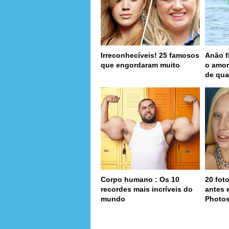
Irreconhecíveis! 25 famosos
Anão f
que engordaram muito
o amor
de qua
Corpo humano : Os 10
20 fot
recordes mais incríveis do
antes 
mundo
Photo
page