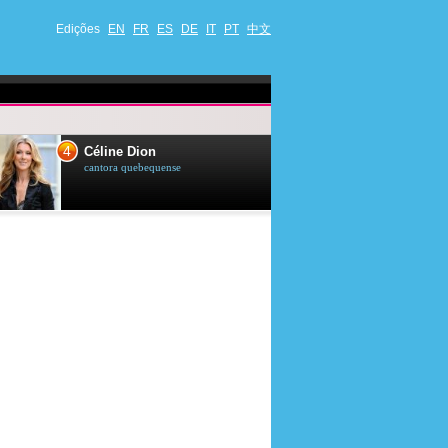
Edições
EN
FR
ES
DE
IT
PT
中文
4
5
Céline Dion
Ana Maria Br
cantora quebequense
apresentadora de t
jornalista brasileir