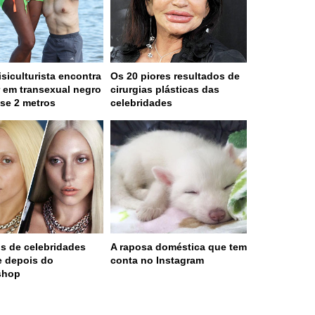
isiculturista encontra
Os 20 piores resultados de
 em transexual negro
cirurgias plásticas das
se 2 metros
celebridades
os de celebridades
A raposa doméstica que tem
e depois do
conta no Instagram
shop
 served in 0.002s (0,4)