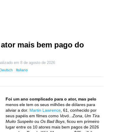
 ator mais bem pago do
ualizado em
8 de agosto de 2026
Deutsch
Italiano
Foi um ano complicado para o ator, mas pelo
menos ele tem os seus milhões de dólares para
aliviar a dor.
Martin Lawrence
, 61, conhecido por
seus papéis em filmes como
Vovó...Zona
,
Um Tira
Muito Suspeito
ou
Os Bad Boys
, ficou em primeiro
lugar entre os 10 atores mais bem pagos de 2026