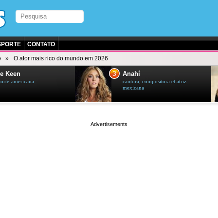
SPORTE
CONTATO
e
O ator mais rico do mundo em 2026
3
e Keen
Anahí
norte-americana
cantora, compositora et atriz
mexicana
page served in 0.001s (0,4)