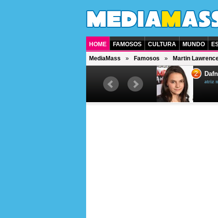
HOME
FAMOSOS
CULTURA
MUNDO
E
MediaMass
Famosos
Martin Lawrenc
1
2
Jet Li
Dafn
ator chinês
atriz 