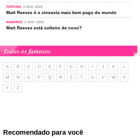
FORTUNA
9 AGO. 2026
Matt Reeves é o cineasta mais bem pago do mundo
NAMOROS
2 AGO. 2026
Matt Reeves está solteiro de novo?
Todos os famosos
A
B
C
D
E
F
G
H
I
J
K
L
M
N
O
P
Q
R
S
T
U
V
W
X
Y
Z
Recomendado para você