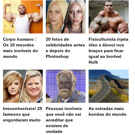
Corpo humano :
20 fotos de
Fisiculturista injeta
Os 10 recordes
celebridades antes
óleo e álcool nos
mais incríveis do
e depois do
braços para ficar
mundo
Photoshop
igual ao Incrível
Hulk
Irreconhecíveis! 25
Pessoas incríveis
As estradas mais
famosos que
que você não vai
bonitas do mundo
engordaram muito
acreditar que
existem de
verdade