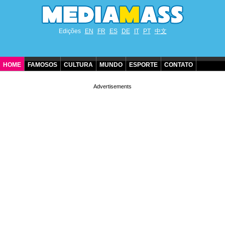
Edições
EN
FR
ES
DE
IT
PT
中文
HOME
FAMOSOS
CULTURA
MUNDO
ESPORTE
CONTATO