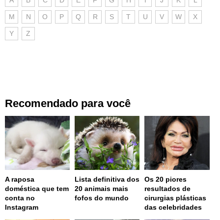
A
B
C
D
E
F
G
H
I
J
K
L
M
N
O
P
Q
R
S
T
U
V
W
X
Y
Z
Recomendado para você
A raposa
Lista definitiva dos
Os 20 piores
doméstica que tem
20 animais mais
resultados de
conta no
fofos do mundo
cirurgias plásticas
Instagram
das celebridades