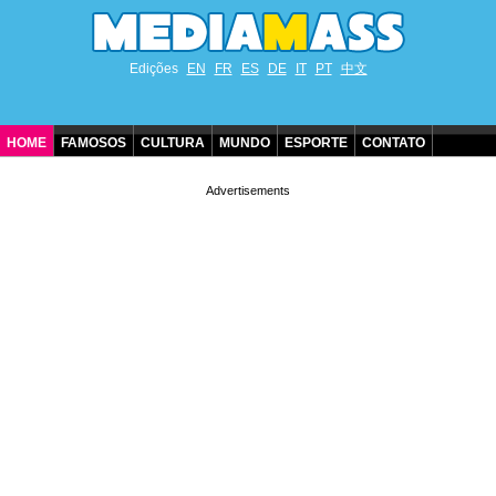
Edições
EN
FR
ES
DE
IT
PT
中文
HOME
FAMOSOS
CULTURA
MUNDO
ESPORTE
CONTATO