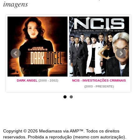
imagens
IS
DARK ANGEL
(2000 - 2002)
NCIS - INVESTIGAÇÕES CRIMINAIS
(2003 - PRESENTE)
Copyright © 2026 Mediamass via AMP™. Todos os direitos
reservados. Proibida a reprodução (mesmo com autorização).