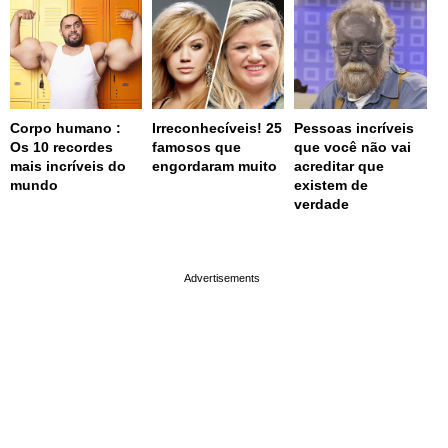
Corpo humano :
Irreconhecíveis! 25
Pessoas incríveis
Os 10 recordes
famosos que
que você não vai
mais incríveis do
engordaram muito
acreditar que
mundo
existem de
verdade
page served in 0s (0,4)