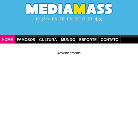
Edições
EN
FR
ES
DE
IT
PT
中文
HOME
FAMOSOS
CULTURA
MUNDO
ESPORTE
CONTATO