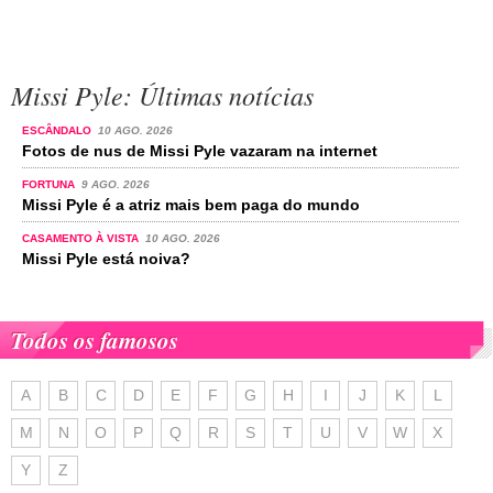
Missi Pyle: Últimas notícias
ESCÂNDALO
10 AGO. 2026
Fotos de nus de Missi Pyle vazaram na internet
FORTUNA
9 AGO. 2026
Missi Pyle é a atriz mais bem paga do mundo
CASAMENTO À VISTA
10 AGO. 2026
Missi Pyle está noiva?
Todos os famosos
A
B
C
D
E
F
G
H
I
J
K
L
M
N
O
P
Q
R
S
T
U
V
W
X
Y
Z