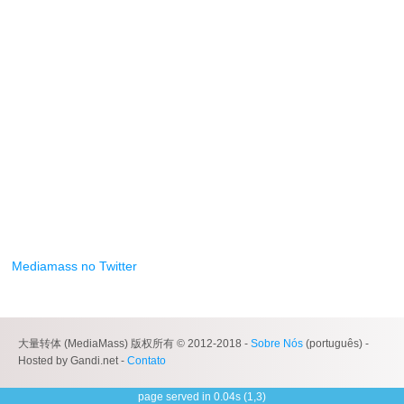
Mediamass no Twitter
大量转体 (MediaMass) 版权所有 © 2012-2018 -
Sobre Nós
(português) -
Hosted by Gandi.net -
Contato
page served in 0.04s (1,3)