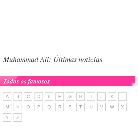
Muhammad Ali: Últimas notícias
Todos os famosos
A
B
C
D
E
F
G
H
I
J
K
L
M
N
O
P
Q
R
S
T
U
V
W
X
Y
Z