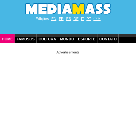
Edições
EN
FR
ES
DE
IT
PT
中文
HOME
FAMOSOS
CULTURA
MUNDO
ESPORTE
CONTATO