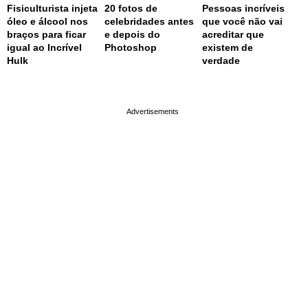
Fisiculturista injeta
20 fotos de
Pessoas incríveis
óleo e álcool nos
celebridades antes
que você não vai
braços para ficar
e depois do
acreditar que
igual ao Incrível
Photoshop
existem de
Hulk
verdade
page served in 0.002s (0,4)