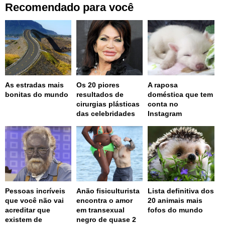
Recomendado para você
As estradas mais
Os 20 piores
A raposa
bonitas do mundo
resultados de
doméstica que tem
cirurgias plásticas
conta no
das celebridades
Instagram
Pessoas incríveis
Anão fisiculturista
Lista definitiva dos
que você não vai
encontra o amor
20 animais mais
acreditar que
em transexual
fofos do mundo
existem de
negro de quase 2