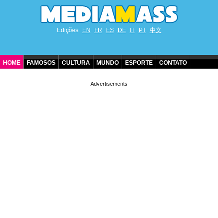
Edições
EN
FR
ES
DE
IT
PT
中文
HOME
FAMOSOS
CULTURA
MUNDO
ESPORTE
CONTATO