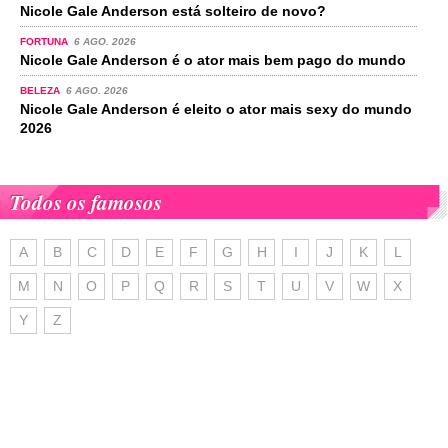
Nicole Gale Anderson está solteiro de novo?
FORTUNA
6 AGO. 2026
Nicole Gale Anderson é o ator mais bem pago do mundo
BELEZA
6 AGO. 2026
Nicole Gale Anderson é eleito o ator mais sexy do mundo
2026
Todos os famosos
A
B
C
D
E
F
G
H
I
J
K
L
M
N
O
P
Q
R
S
T
U
V
W
X
Y
Z