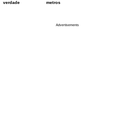
verdade
metros
page served in 0.02s (0,9)