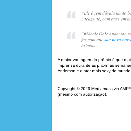
“
Ele é sem dúvida muito bo
inteligente, com base em m
“
#Nicole Gale Anderson 
faz com que
sua nova noiv
brincou.
A maior vantagem do prêmio é que o at
imprensa durante as próximas semanas.
Anderson é o ator mais sexy do mundo
Copyright © 2026 Mediamass via AMP™. 
(mesmo com autorização).