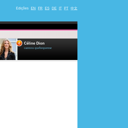
Edições
EN
FR
ES
DE
IT
PT
中文
4
5
Céline Dion
Ana Maria Br
cantora quebequense
apresentadora de t
jornalista brasileir