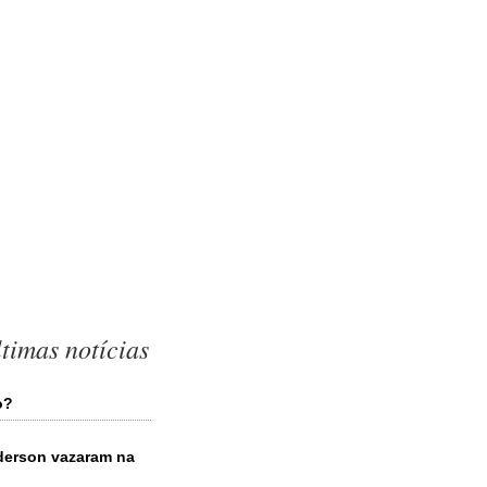
timas notícias
o?
derson vazaram na