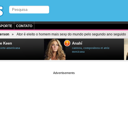
SPORTE
CONTATO
derson
Ator é eleito o homem mais sexy do mundo pelo segundo ano seguido
3
e Keen
Anahí
norte-americana
cantora, compositora et atriz
mexicana
page served in 0.001s (0,4)