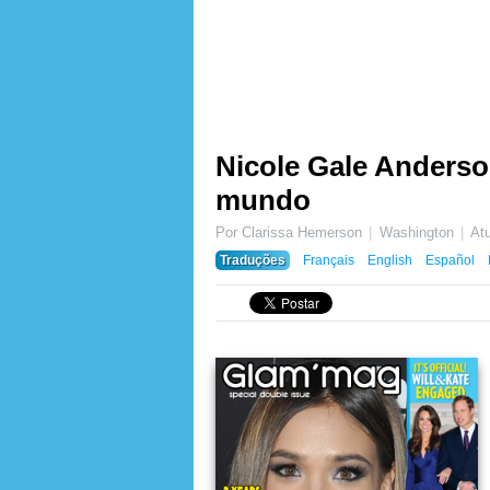
Nicole Gale Anderso
mundo
Por Clarissa Hemerson
Washington
At
Traduções
Français
English
Español