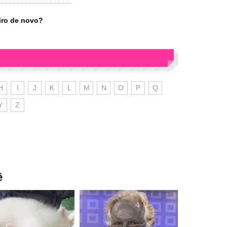
iro de novo?
H
I
J
K
L
M
N
O
P
Q
Y
Z
ê