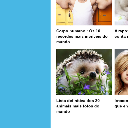
Corpo humano : Os 10
A rapo
recordes mais incríveis do
conta 
mundo
Lista definitiva dos 20
Irreco
animais mais fofos do
que en
mundo
page