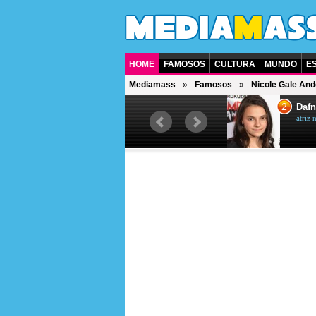
HOME
FAMOSOS
CULTURA
MUNDO
E
Mediamass
Famosos
Nicole Gale An
1
2
Jet Li
Dafn
ator chinês
atriz 