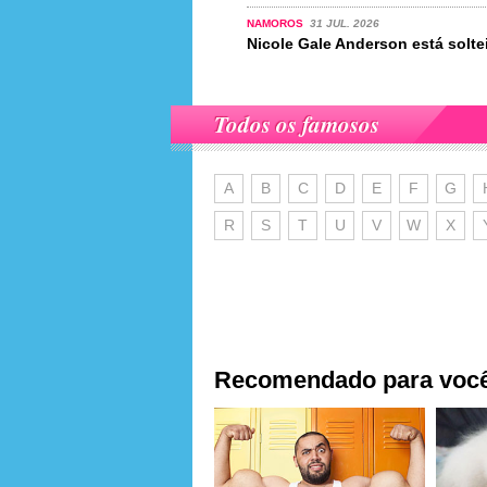
NAMOROS
31 JUL. 2026
Nicole Gale Anderson está solte
Todos os famosos
A
B
C
D
E
F
G
R
S
T
U
V
W
X
Recomendado para voc