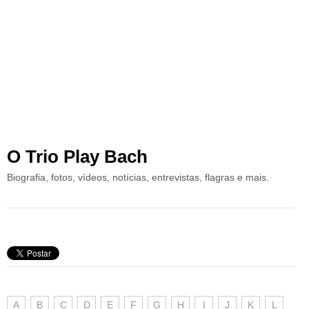
O Trio Play Bach
Biografia, fotos, vídeos, notícias, entrevistas, flagras e mais.
A
B
C
D
E
F
G
H
I
J
K
L