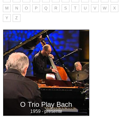
M
N
O
P
Q
R
S
T
U
V
W
X
Y
Z
O Trio Play Bach
1959 - presente