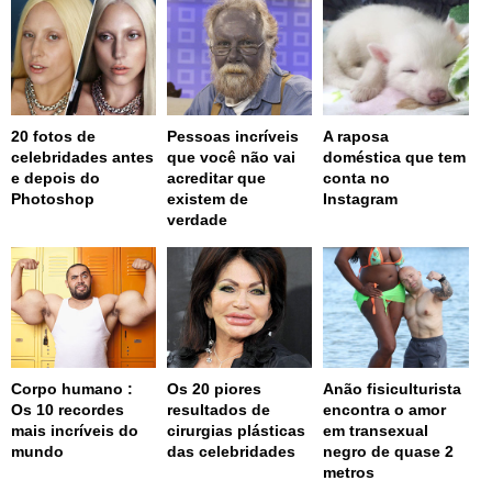
20 fotos de
Pessoas incríveis
A raposa
celebridades antes
que você não vai
doméstica que tem
e depois do
acreditar que
conta no
Photoshop
existem de
Instagram
verdade
Corpo humano :
Os 20 piores
Anão fisiculturista
Os 10 recordes
resultados de
encontra o amor
mais incríveis do
cirurgias plásticas
em transexual
mundo
das celebridades
negro de quase 2
metros