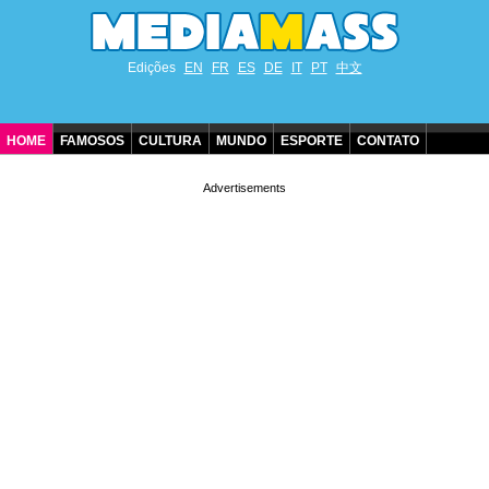
Edições
EN
FR
ES
DE
IT
PT
中文
HOME
FAMOSOS
CULTURA
MUNDO
ESPORTE
CONTATO