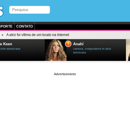
SPORTE
CONTATO
A atriz foi vítima de um boato na Internet
3
e Keen
Anahí
norte-americana
cantora, compositora et atriz
mexicana
page served in 0.001s (0,4)