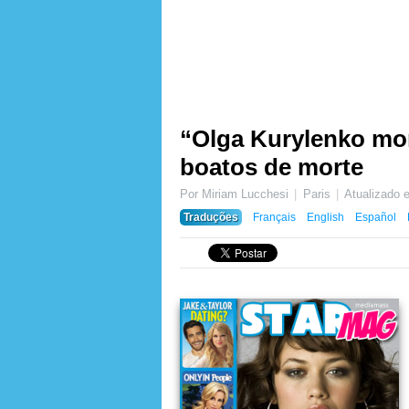
“Olga Kurylenko morr
boatos de morte
Por Miriam Lucchesi
Paris
Atualizado
Traduções
Français
English
Español