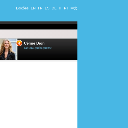
Edições
EN
FR
ES
DE
IT
PT
中文
4
5
Céline Dion
Ana Maria Br
cantora quebequense
apresentadora de t
jornalista brasileir