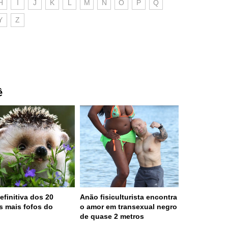
H
I
J
K
L
M
N
O
P
Q
Y
Z
ê
efinitiva dos 20
Anão fisiculturista encontra
s mais fofos do
o amor em transexual negro
o
de quase 2 metros