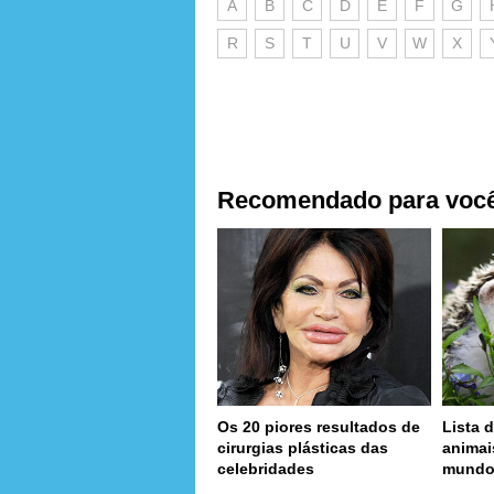
A
B
C
D
E
F
G
R
S
T
U
V
W
X
Recomendado para voc
Os 20 piores resultados de
Lista d
cirurgias plásticas das
animai
celebridades
mund