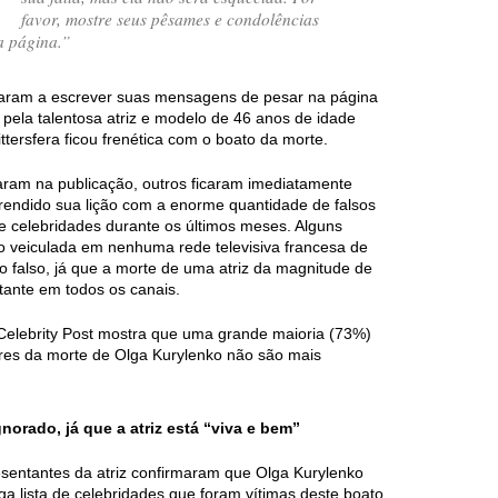
favor, mostre seus pêsames e condolências
a página.”
aram a escrever suas mensagens de pesar na página
pela talentosa atriz e modelo de 46 anos de idade
tersfera ficou frenética com o boato da morte.
aram na publicação, outros ficaram imediatamente
prendido sua lição com a enorme quantidade de falsos
de celebridades durante os últimos meses. Alguns
do veiculada em nenhuma rede televisiva francesa de
o falso, já que a morte de uma atriz da magnitude de
tante em todos os canais.
Celebrity Post mostra que uma grande maioria (73%)
res da morte de Olga Kurylenko não são mais
orado, já que a atriz está “viva e bem”
resentantes da atriz confirmaram que Olga Kurylenko
ga lista de celebridades que foram vítimas deste boato.