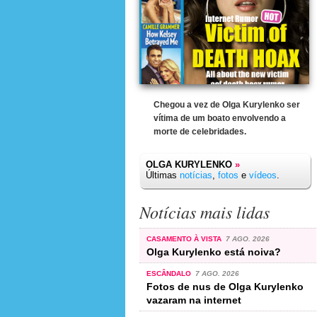
Chegou a vez de Olga Kurylenko ser
vítima de um boato envolvendo a
morte de celebridades.
OLGA KURYLENKO
»
Últimas
notícias
,
fotos
e
vídeos
.
Notícias mais lidas
CASAMENTO À VISTA
7 AGO. 2026
Olga Kurylenko está noiva?
ESCÂNDALO
7 AGO. 2026
Fotos de nus de Olga Kurylenko
vazaram na internet