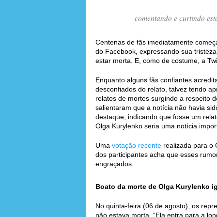
comentando e curtindo est
Centenas de fãs imediatamente começ
do Facebook, expressando sua tristeza 
estar morta. E, como de costume, a Twit
Enquanto alguns fãs confiantes acredit
desconfiados do relato, talvez tendo a
relatos de mortes surgindo a respeito 
salientaram que a notícia não havia si
destaque, indicando que fosse um relat
Olga Kurylenko seria uma notícia impor
Uma
votação recente
realizada para o 
dos participantes acha que esses rumo
engraçados.
Boato da morte de Olga Kurylenko ign
No quinta-feira (06 de agosto), os rep
não estava morta. “Ela entra para a lon