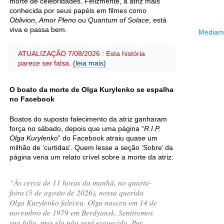
morte de celebridades. Felizmente, a atriz mais
conhecida por seus papéis em filmes como
Oblivion
,
Amor Pleno
ou
Quantum of Solace
, está
viva e passa bem.
Mediama
ATUALIZAÇÃO 7/08/2026 : Esta história
parece ser falsa.
(leia mais)
O boato da morte de Olga Kurylenko se espalha
no Facebook
Boatos do suposto falecimento da atriz ganharam
força no sábado, depois que uma página “
R.I.P.
Olga Kurylenko
” do Facebook atraiu quase um
milhão de ‘curtidas’. Quem lesse a seção ‘Sobre’ da
página veria um relato crível sobre a morte da atriz:
“Às cerca de 11 horas da manhã, no quarta-
feira (5 de agosto de 2026), nossa querida
Olga Kurylenko faleceu. Olga nasceu em 14 de
novembro de 1979 em Berdyansk. Sentiremos
sua falta, mas ela não será esquecida. Por