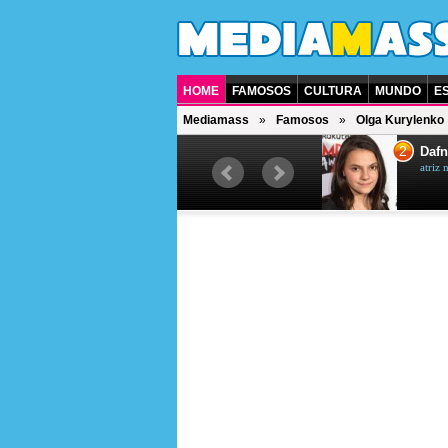
HOME
FAMOSOS
CULTURA
MUNDO
E
Mediamass
Famosos
Olga Kurylenko
1
2
Jet Li
Dafn
ator chinês
atriz 