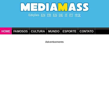
Edições
EN
FR
ES
DE
IT
PT
中文
HOME
FAMOSOS
CULTURA
MUNDO
ESPORTE
CONTATO