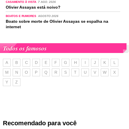
CASAMENTO À VISTA
7 AGO. 2026
Olivier Assayas está noivo?
BOATOS E RUMORES
AGOSTO 2026
Boato sobre morte de Olivier Assayas se espalha na
internet
Todos os famosos
A
B
C
D
E
F
G
H
I
J
K
L
M
N
O
P
Q
R
S
T
U
V
W
X
Y
Z
Recomendado para você