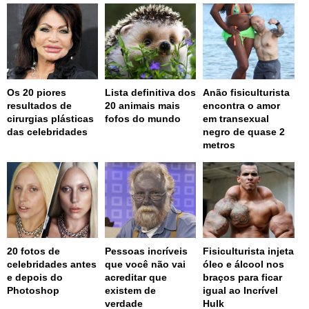
Os 20 piores
Lista definitiva dos
Anão fisiculturista
resultados de
20 animais mais
encontra o amor
cirurgias plásticas
fofos do mundo
em transexual
das celebridades
negro de quase 2
metros
20 fotos de
Pessoas incríveis
Fisiculturista injeta
celebridades antes
que você não vai
óleo e álcool nos
e depois do
acreditar que
braços para ficar
Photoshop
existem de
igual ao Incrível
verdade
Hulk