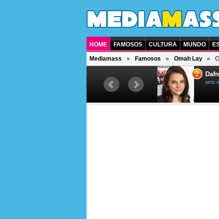
HOME
FAMOSOS
CULTURA
MUNDO
E
Mediamass
Famosos
Omah Lay
O
1
2
Jet Li
Dafn
ator chinês
atriz 