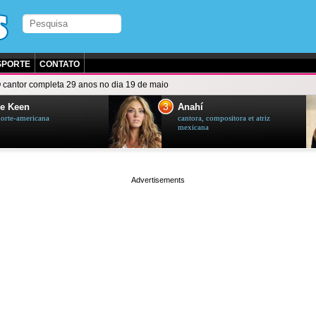
SPORTE
CONTATO
 cantor completa 29 anos no dia 19 de maio
3
e Keen
Anahí
norte-americana
cantora, compositora et atriz
mexicana
page served in 0.002s (0,4)