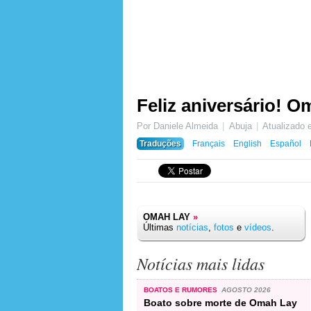
Feliz aniversário! O
Por Daniele Almeida
Abuja
Atualizado
Traduções
Français
English
Español
OMAH LAY
»
Últimas
notícias
,
fotos
e
vídeos
.
Notícias mais lidas
BOATOS E RUMORES
AGOSTO 2026
Boato sobre morte de Omah Lay