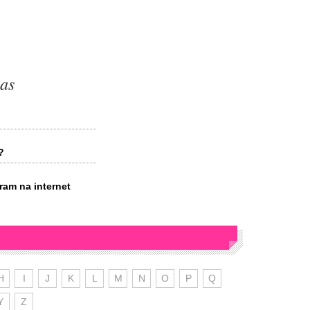
ias
?
am na internet
H
I
J
K
L
M
N
O
P
Q
Y
Z