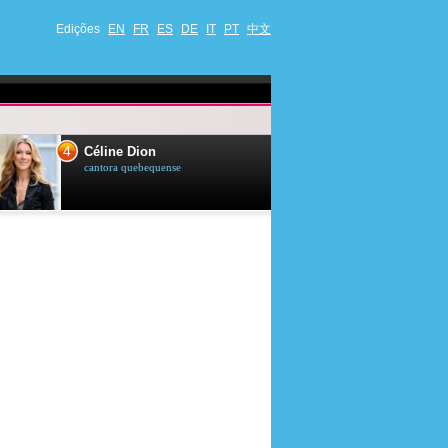
Edições
EN
FR
ES
DE
IT
PT
中文
4
5
Céline Dion
Ana Maria Br
cantora quebequense
apresentadora de t
jornalista brasileir