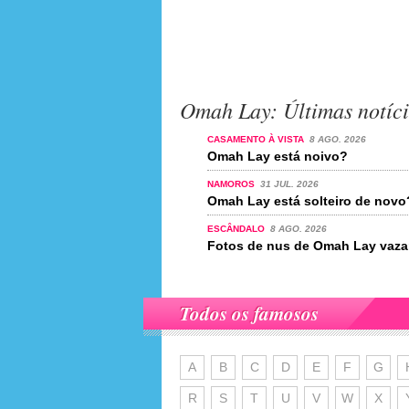
Omah Lay: Últimas notíc
CASAMENTO À VISTA
8 AGO. 2026
Omah Lay está noivo?
NAMOROS
31 JUL. 2026
Omah Lay está solteiro de novo
ESCÂNDALO
8 AGO. 2026
Fotos de nus de Omah Lay vazar
Todos os famosos
A
B
C
D
E
F
G
R
S
T
U
V
W
X