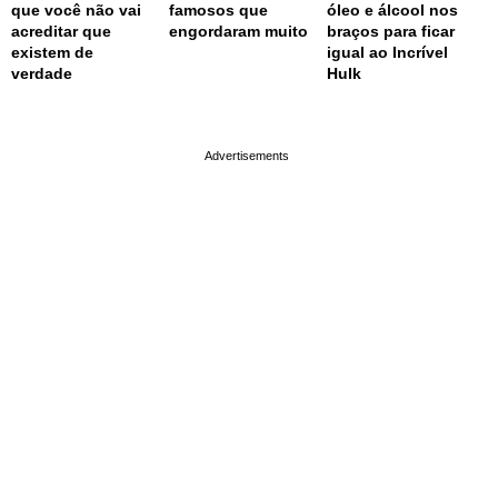
que você não vai
famosos que
óleo e álcool nos
acreditar que
engordaram muito
braços para ficar
existem de
igual ao Incrível
verdade
Hulk
page served in 0.002s (0,4)