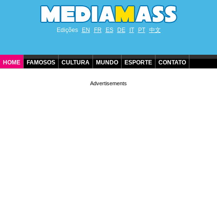
Edições
EN
FR
ES
DE
IT
PT
中文
HOME
FAMOSOS
CULTURA
MUNDO
ESPORTE
CONTATO