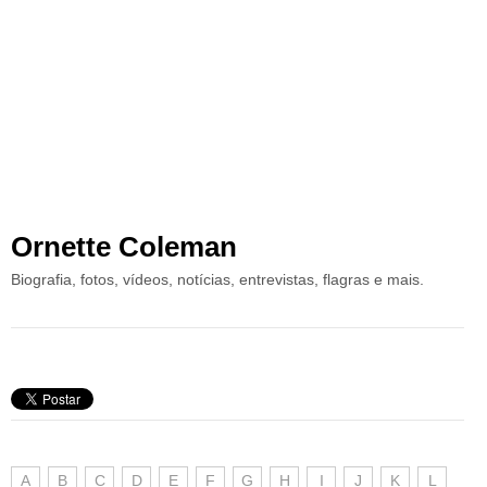
Ornette Coleman
Biografia, fotos, vídeos, notícias, entrevistas, flagras e mais.
A
B
C
D
E
F
G
H
I
J
K
L