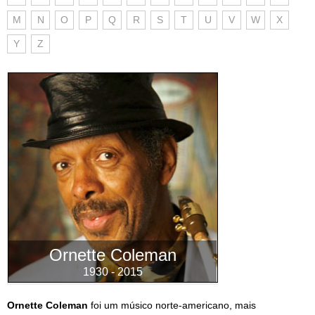
M
N
O
P
Q
R
S
T
U
V
W
X
Y
Z
Ornette Coleman
1930 - 2015
Ornette Coleman
foi um músico norte-americano, mais