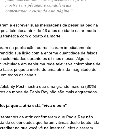
mostre seus pêsames e condolências
comentando e curtindo esta página.”
aram a escrever suas mensagens de pesar na página
pela talentosa atriz de 46 anos de idade estar morta.
ou frenética com o boato da morte.
aram na publicação, outros ficaram imediatamente
prendido sua lição com a enorme quantidade de falsos
de celebridades durante os últimos meses. Alguns
do veiculada em nenhuma rede televisiva colombiana de
o falso, já que a morte de uma atriz da magnitude de
 em todos os canais.
Celebrity Post mostra que uma grande maioria (80%)
ores da morte de Paola Rey não são mais engraçados.
, já que a atriz está “viva e bem”
resentantes da atriz confirmaram que Paola Rey não
ista de celebridades que foram vítimas deste boato. Ela
reditar no que você vê na Internet”, eles disseram.