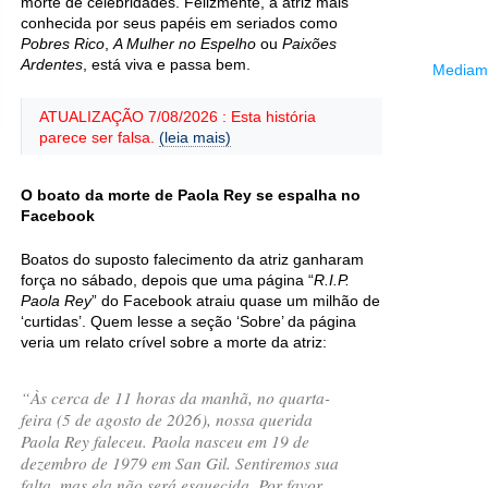
morte de celebridades. Felizmente, a atriz mais
conhecida por seus papéis em seriados como
Pobres Rico
,
A Mulher no Espelho
ou
Paixões
Ardentes
, está viva e passa bem.
Mediama
ATUALIZAÇÃO 7/08/2026 : Esta história
parece ser falsa.
(leia mais)
O boato da morte de Paola Rey se espalha no
Facebook
Boatos do suposto falecimento da atriz ganharam
força no sábado, depois que uma página “
R.I.P.
Paola Rey
” do Facebook atraiu quase um milhão de
‘curtidas’. Quem lesse a seção ‘Sobre’ da página
veria um relato crível sobre a morte da atriz:
“Às cerca de 11 horas da manhã, no quarta-
feira (5 de agosto de 2026), nossa querida
Paola Rey faleceu. Paola nasceu em 19 de
dezembro de 1979 em San Gil. Sentiremos sua
falta, mas ela não será esquecida. Por favor,