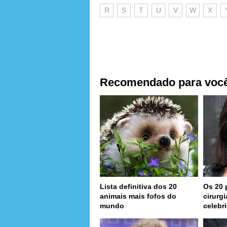
R
S
T
U
V
W
X
Recomendado para voc
Lista definitiva dos 20
Os 20 
animais mais fofos do
cirurg
mundo
celebr