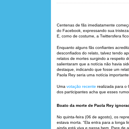
Centenas de fãs imediatamente começ
do Facebook, expressando sua tristeza 
E, como de costume, a Twittersfera fic
Enquanto alguns fãs confiantes acredit
desconfiados do relato, talvez tendo a
relatos de mortes surgindo a respeito 
salientaram que a notícia não havia si
destaque, indicando que fosse um relat
Paola Rey seria uma notícia importante
Uma
votação recente
realizada para o 
dos participantes acha que esses rum
Boato da morte de Paola Rey ignorado
No quinta-feira (06 de agosto), os rep
estava morta. “Ela entra para a longa l
ainda está viva e passa bem. Pare de ac