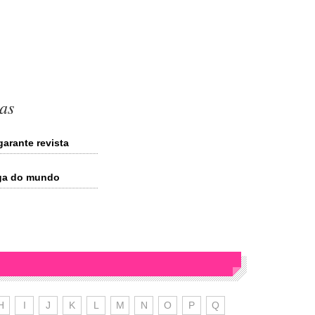
as
arante revista
aga do mundo
H
I
J
K
L
M
N
O
P
Q