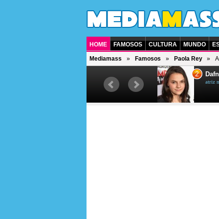
HOME
FAMOSOS
CULTURA
MUNDO
E
Mediamass
Famosos
Paola Rey
A
1
2
Jet Li
Dafn
ator chinês
atriz 