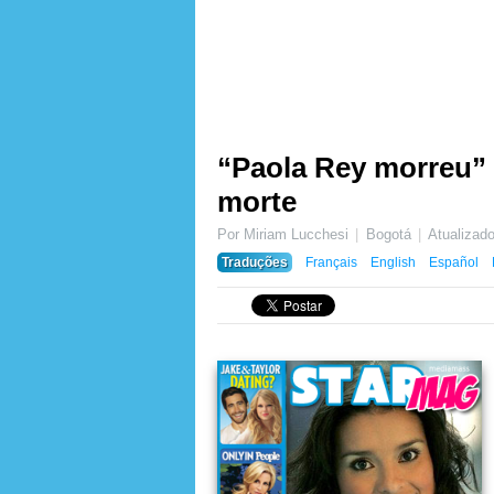
“Paola Rey morreu” :
morte
Por Miriam Lucchesi
Bogotá
Atualiza
Traduções
Français
English
Español