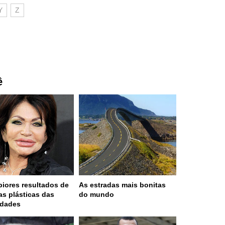
Y
Z
ê
piores resultados de
As estradas mais bonitas
ias plásticas das
do mundo
idades