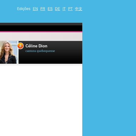
Edições
EN
FR
ES
DE
IT
PT
中文
4
5
Céline Dion
Ana Maria Br
cantora quebequense
apresentadora de t
jornalista brasileir