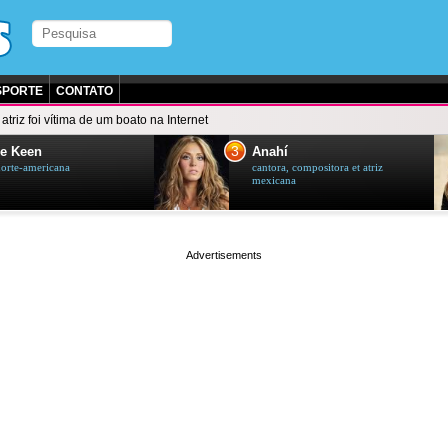
SPORTE
CONTATO
 atriz foi vítima de um boato na Internet
3
e Keen
Anahí
norte-americana
cantora, compositora et atriz
mexicana
page served in 0.003s (0,4)