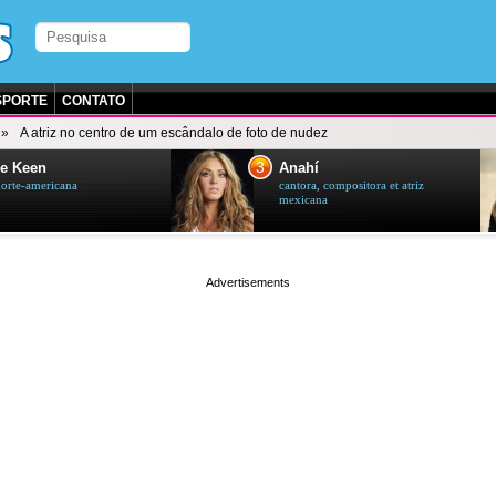
SPORTE
CONTATO
A atriz no centro de um escândalo de foto de nudez
3
e Keen
Anahí
norte-americana
cantora, compositora et atriz
mexicana
page served in 0.002s (0,4)