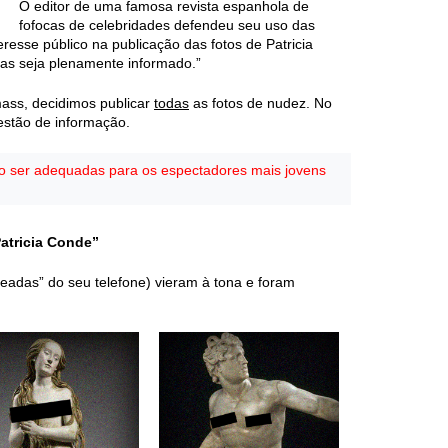
O editor de uma famosa revista espanhola de
fofocas de celebridades defendeu seu uso das
eresse público na publicação das fotos de Patricia
as seja plenamente informado.”
ass, decidimos publicar
todas
as fotos de nudez. No
estão de informação.
o ser adequadas para os espectadores mais jovens
Patricia Conde”
eadas” do seu telefone) vieram à tona e foram