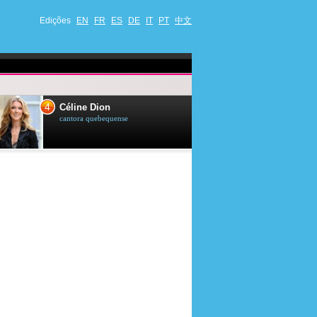
Edições
EN
FR
ES
DE
IT
PT
中文
4
5
Céline Dion
Ana Maria Br
cantora quebequense
apresentadora de t
jornalista brasileir