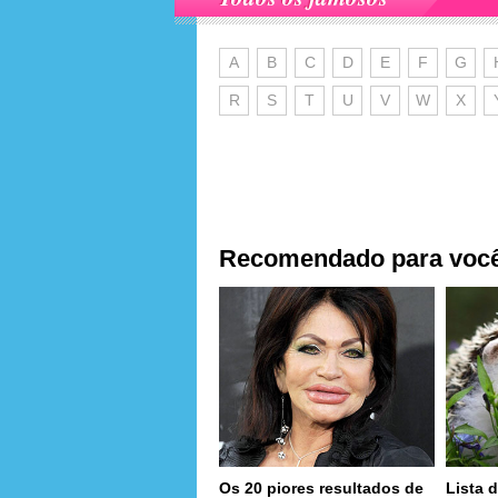
A
B
C
D
E
F
G
R
S
T
U
V
W
X
Recomendado para voc
Os 20 piores resultados de
Lista d