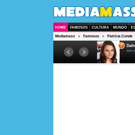
HOME
FAMOSOS
CULTURA
MUNDO
E
Mediamass
Famosos
Patricia Conde
1
2
Jet Li
Dafn
ator chinês
atriz 