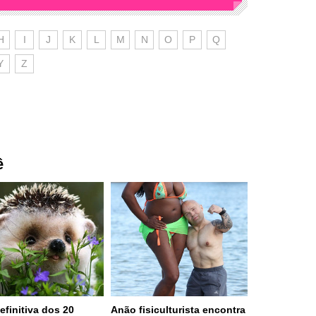
H
I
J
K
L
M
N
O
P
Q
Y
Z
ê
efinitiva dos 20
Anão fisiculturista encontra