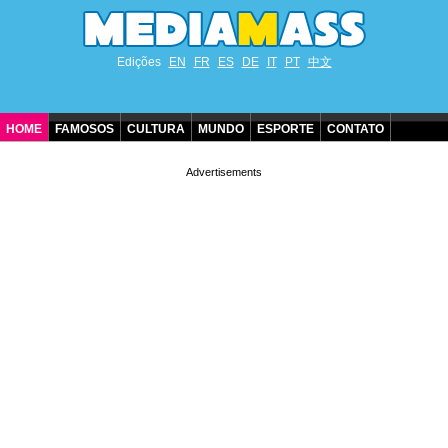
Edições
EN
FR
ES
DE
IT
PT
中文
HOME
FAMOSOS
CULTURA
MUNDO
ESPORTE
CONTATO