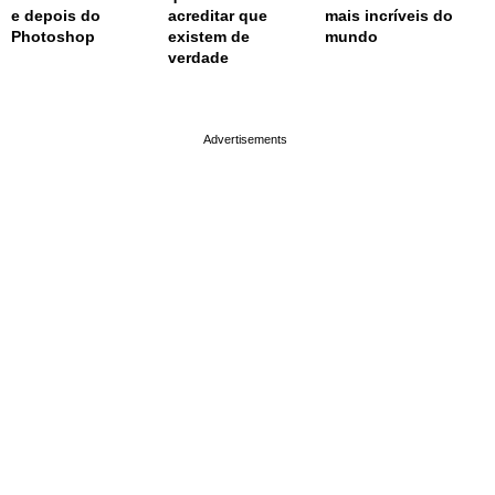
e depois do
acreditar que
mais incríveis do
Photoshop
existem de
mundo
verdade
page served in 0.002s (0,4)