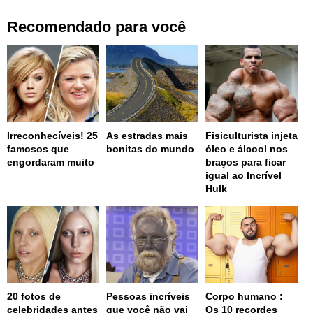
Recomendado para você
Irreconhecíveis! 25
As estradas mais
Fisiculturista injeta
famosos que
bonitas do mundo
óleo e álcool nos
engordaram muito
braços para ficar
igual ao Incrível
Hulk
20 fotos de
Pessoas incríveis
Corpo humano :
celebridades antes
que você não vai
Os 10 recordes