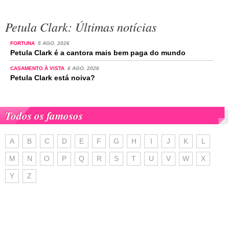
Petula Clark: Últimas notícias
FORTUNA
5 AGO. 2026
Petula Clark é a cantora mais bem paga do mundo
CASAMENTO À VISTA
6 AGO. 2026
Petula Clark está noiva?
Todos os famosos
A
B
C
D
E
F
G
H
I
J
K
L
M
N
O
P
Q
R
S
T
U
V
W
X
Y
Z