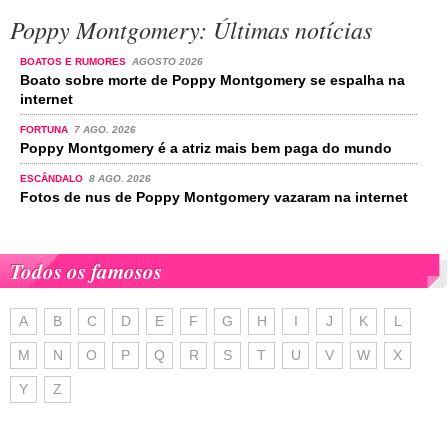
Poppy Montgomery: Últimas notícias
BOATOS E RUMORES
AGOSTO 2026
Boato sobre morte de Poppy Montgomery se espalha na
internet
FORTUNA
7 AGO. 2026
Poppy Montgomery é a atriz mais bem paga do mundo
ESCÂNDALO
8 AGO. 2026
Fotos de nus de Poppy Montgomery vazaram na internet
Todos os famosos
A
B
C
D
E
F
G
H
I
J
K
L
M
N
O
P
Q
R
S
T
U
V
W
X
Y
Z