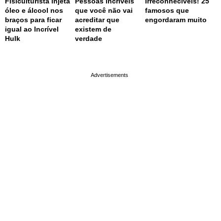
Fisiculturista injeta
Pessoas incríveis
Irreconhecíveis! 25
óleo e álcool nos
que você não vai
famosos que
braços para ficar
acreditar que
engordaram muito
igual ao Incrível
existem de
Hulk
verdade
page served in 0.002s (0,4)