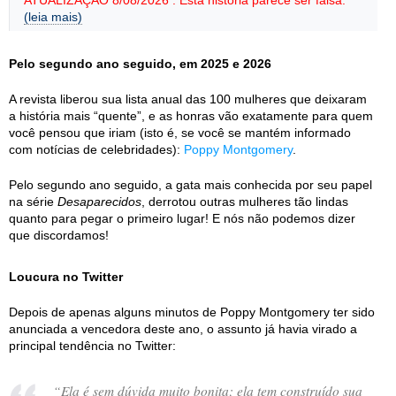
ATUALIZAÇÃO 8/08/2026 : Esta história parece ser falsa.
(leia mais)
Pelo segundo ano seguido, em 2025 e 2026
A revista liberou sua lista anual das 100 mulheres que deixaram
a história mais “quente”, e as honras vão exatamente para quem
você pensou que iriam (isto é, se você se mantém informado
com notícias de celebridades):
Poppy Montgomery
.
Pelo segundo ano seguido, a gata mais conhecida por seu papel
na série
Desaparecidos
, derrotou outras mulheres tão lindas
quanto para pegar o primeiro lugar! E nós não podemos dizer
que discordamos!
Loucura no Twitter
Depois de apenas alguns minutos de Poppy Montgomery ter sido
anunciada a vencedora deste ano, o assunto já havia virado a
principal tendência no Twitter:
“
Ela é sem dúvida muito bonita; ela tem construído sua