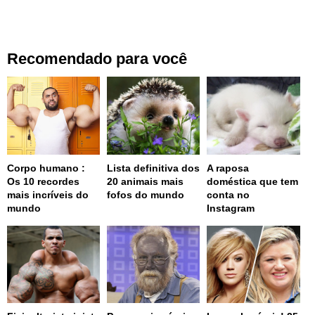
Recomendado para você
Corpo humano :
Lista definitiva dos
A raposa
Os 10 recordes
20 animais mais
doméstica que tem
mais incríveis do
fofos do mundo
conta no
mundo
Instagram