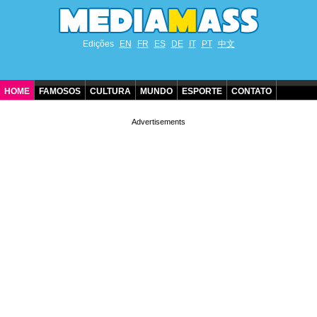
Edições
EN
FR
ES
DE
IT
PT
中文
HOME
FAMOSOS
CULTURA
MUNDO
ESPORTE
CONTATO