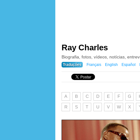
Ray Charles
Biografia, fotos, vídeos, notícias, entrev
Traduções
Français
English
Español
A
B
C
D
E
F
G
R
S
T
U
V
W
X