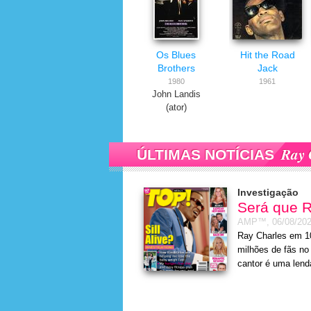
Os Blues
Hit the Road
Brothers
Jack
1980
1961
John Landis
(ator)
Ray 
ÚLTIMAS NOTÍCIAS
Investigação
Será que R
AMP™,
06/08/20
Ray Charles em 1
milhões de fãs no
cantor é uma lend