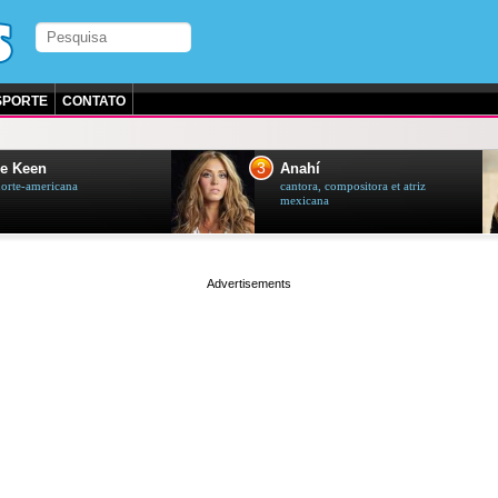
SPORTE
CONTATO
3
e Keen
Anahí
norte-americana
cantora, compositora et atriz
mexicana
page served in 0.001s (0,4)