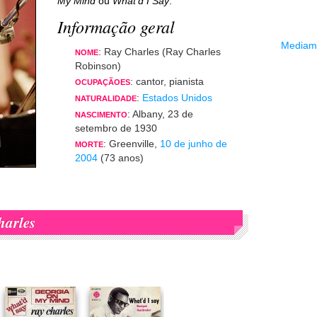
My Mind
ou
What'd I Say
.
Informação geral
Mediama
: Ray Charles (Ray Charles
NOME
Robinson)
: cantor, pianista
OCUPAÇÃOES
:
Estados Unidos
NATURALIDADE
: Albany, 23 de
NASCIMENTO
setembro de 1930
: Greenville,
10 de junho de
MORTE
2004
(73 anos)
arles