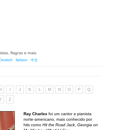
istas, flagras e mais.
Deutsch
Italiano
中文
H
I
J
K
L
M
N
O
P
Q
Y
Z
Ray Charles
foi um cantor e pianista
norte-americano, mais conhecido por
hits como
Hit the Road Jack
,
Georgia on