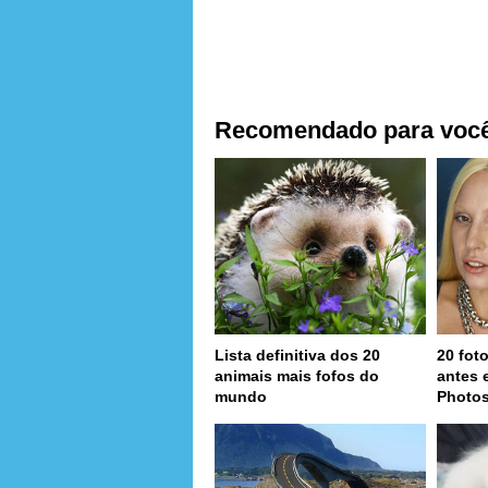
Recomendado para voc
Lista definitiva dos 20
20 fot
animais mais fofos do
antes 
mundo
Photo