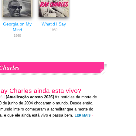
Georgia on My
What'd I Say
Mind
1959
1960
Charles
ay Charles ainda esta vivo?
26
|
[Atualização agosto 2026]
As notícias da morte de
0 de junho de 2004 chocaram o mundo. Desde então,
 mundo inteiro começaram a acreditar que a morte do
a, e que ele ainda está vivo e passa bem.
LER MAIS
»