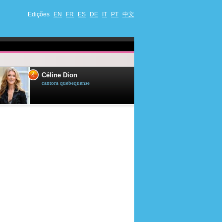
Edições
EN
FR
ES
DE
IT
PT
中文
4
5
Céline Dion
Ana Maria Br
cantora quebequense
apresentadora de t
jornalista brasileir