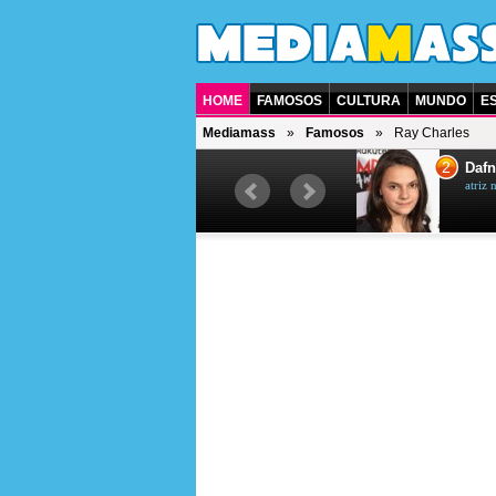
HOME
FAMOSOS
CULTURA
MUNDO
E
Mediamass
Famosos
Ray Charles
1
2
Jet Li
Dafn
ator chinês
atriz 