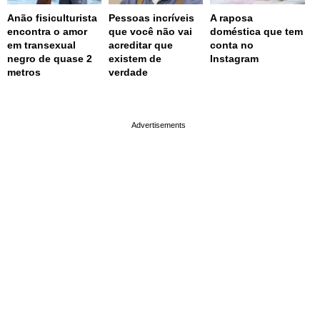
Anão fisiculturista
Pessoas incríveis
A raposa
encontra o amor
que você não vai
doméstica que tem
em transexual
acreditar que
conta no
negro de quase 2
existem de
Instagram
metros
verdade
page served in 0s (0,4)