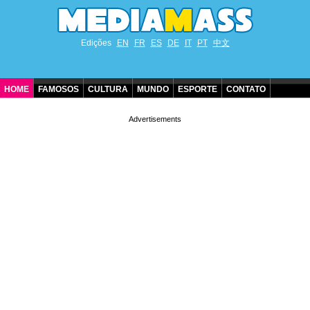
Edições
EN
FR
ES
DE
IT
PT
中文
HOME
FAMOSOS
CULTURA
MUNDO
ESPORTE
CONTATO