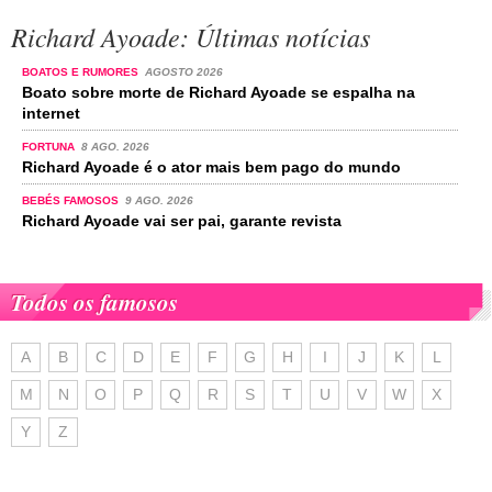
Richard Ayoade: Últimas notícias
BOATOS E RUMORES
AGOSTO 2026
Boato sobre morte de Richard Ayoade se espalha na
internet
FORTUNA
8 AGO. 2026
Richard Ayoade é o ator mais bem pago do mundo
BEBÉS FAMOSOS
9 AGO. 2026
Richard Ayoade vai ser pai, garante revista
Todos os famosos
A
B
C
D
E
F
G
H
I
J
K
L
M
N
O
P
Q
R
S
T
U
V
W
X
Y
Z