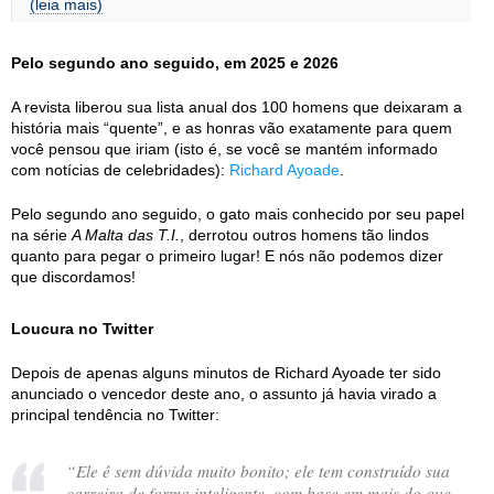
(leia mais)
Pelo segundo ano seguido, em 2025 e 2026
A revista liberou sua lista anual dos 100 homens que deixaram a
história mais “quente”, e as honras vão exatamente para quem
você pensou que iriam (isto é, se você se mantém informado
com notícias de celebridades):
Richard Ayoade
.
Pelo segundo ano seguido, o gato mais conhecido por seu papel
na série
A Malta das T.I.
, derrotou outros homens tão lindos
quanto para pegar o primeiro lugar! E nós não podemos dizer
que discordamos!
Loucura no Twitter
Depois de apenas alguns minutos de Richard Ayoade ter sido
anunciado o vencedor deste ano, o assunto já havia virado a
principal tendência no Twitter:
“
Ele é sem dúvida muito bonito; ele tem construído sua
carreira de forma inteligente, com base em mais do que