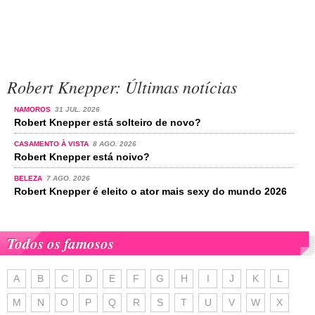
Robert Knepper: Últimas notícias
NAMOROS
31 JUL. 2026
Robert Knepper está solteiro de novo?
CASAMENTO À VISTA
8 AGO. 2026
Robert Knepper está noivo?
BELEZA
7 AGO. 2026
Robert Knepper é eleito o ator mais sexy do mundo 2026
Todos os famosos
A
B
C
D
E
F
G
H
I
J
K
L
M
N
O
P
Q
R
S
T
U
V
W
X