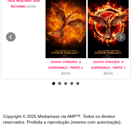
JACK REACHER: SEM
RETORNO
(2016)
JOGOS VORAZES: A
JOGOS VORAZES: A
ESPERANÇA - PARTE 2
ESPERANÇA - PARTE 1
(2015)
(2014)
Copyright © 2026 Mediamass via AMP™. Todos os direitos
reservados. Proibida a reprodução (mesmo com autorização).