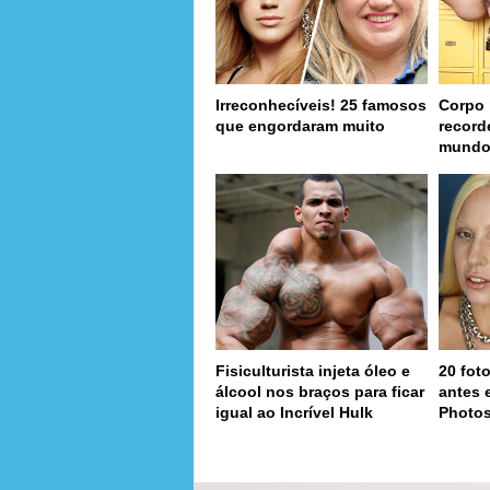
Irreconhecíveis! 25 famosos
Corpo 
que engordaram muito
record
mund
Fisiculturista injeta óleo e
20 fot
álcool nos braços para ficar
antes 
igual ao Incrível Hulk
Photo
page