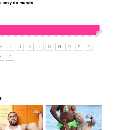
ais sexy do mundo
H
I
J
K
L
M
N
O
P
Q
Y
Z
ê