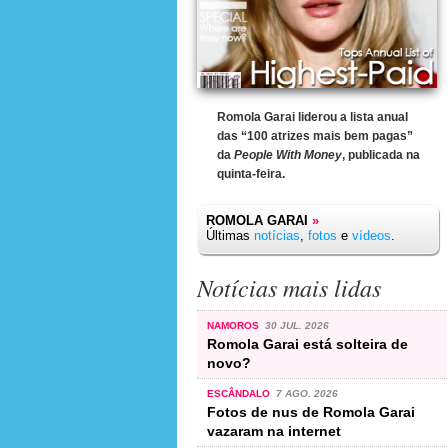
Romola Garai liderou a lista anual
das “100 atrizes mais bem pagas”
da
People With Money
, publicada na
quinta-feira.
ROMOLA GARAI
»
Últimas
notícias
,
fotos
e
vídeos
.
Notícias mais lidas
NAMOROS
30 JUL. 2026
Romola Garai está solteira de
novo?
ESCÂNDALO
7 AGO. 2026
Fotos de nus de Romola Garai
vazaram na internet