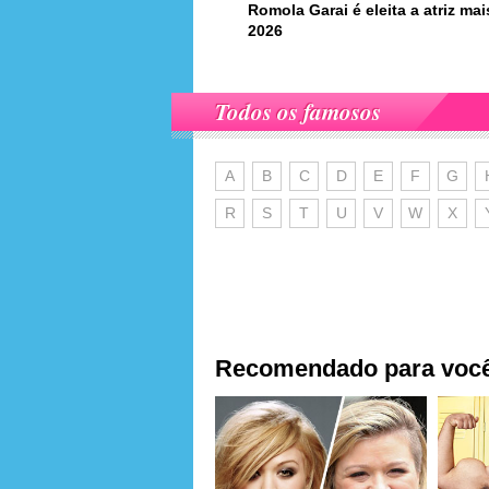
Romola Garai é eleita a atriz m
2026
Todos os famosos
A
B
C
D
E
F
G
R
S
T
U
V
W
X
Recomendado para voc