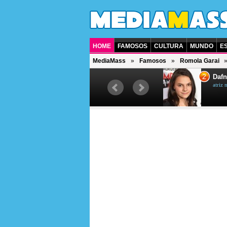
HOME
FAMOSOS
CULTURA
MUNDO
E
MediaMass
Famosos
Romola Garai
1
2
Jet Li
Dafn
ator chinês
atriz 