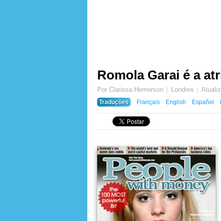
Romola Garai é a at
Por Clarissa Hemerson
Londres
Atual
Traduções
Français
English
Español