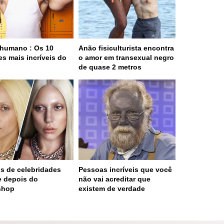
humano : Os 10
Anão fisiculturista encontra
es mais incríveis do
o amor em transexual negro
o
de quase 2 metros
os de celebridades
Pessoas incríveis que você
e depois do
não vai acreditar que
shop
existem de verdade
 served in 0.002s (0,4)