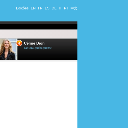
Edições
EN
FR
ES
DE
IT
PT
中文
4
5
Céline Dion
Ana Maria Br
cantora quebequense
apresentadora de t
jornalista brasileir