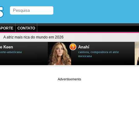
SPORTE
CONTATO
A atriz mais rica do mundo em 2026
3
e Keen
Anahí
norte-americana
cantora, compositora et atriz
mexicana
page served in 0.002s (0,4)