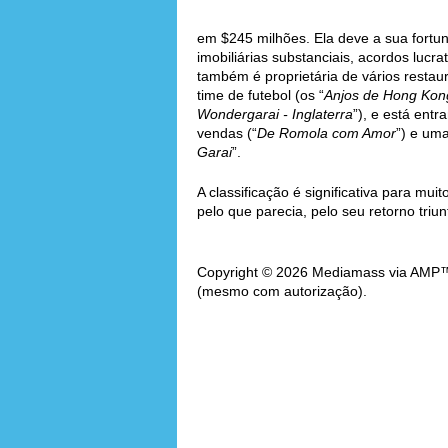
em $245 milhões. Ela deve a sua fortun
imobiliárias substanciais, acordos lucr
também é proprietária de vários restaur
time de futebol (os “
Anjos de Hong Kon
Wondergarai - Inglaterra
”), e está en
vendas (“
De Romola com Amor
”) e um
Garai
”.
A classificação é significativa para m
pelo que parecia, pelo seu retorno triun
Copyright © 2026 Mediamass via AMP™. 
(mesmo com autorização).