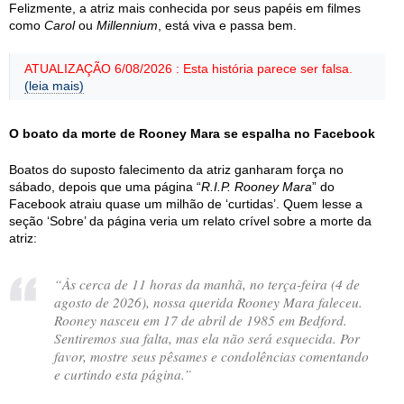
Felizmente, a atriz mais conhecida por seus papéis em filmes
como
Carol
ou
Millennium
, está viva e passa bem.
ATUALIZAÇÃO 6/08/2026 : Esta história parece ser falsa.
(leia mais)
O boato da morte de Rooney Mara se espalha no Facebook
Boatos do suposto falecimento da atriz ganharam força no
sábado, depois que uma página “
R.I.P. Rooney Mara
” do
Facebook atraiu quase um milhão de ‘curtidas’. Quem lesse a
seção ‘Sobre’ da página veria um relato crível sobre a morte da
atriz:
“Às cerca de 11 horas da manhã, no terça-feira (4 de
agosto de 2026), nossa querida Rooney Mara faleceu.
Rooney nasceu em 17 de abril de 1985 em Bedford.
Sentiremos sua falta, mas ela não será esquecida. Por
favor, mostre seus pêsames e condolências comentando
e curtindo esta página.”