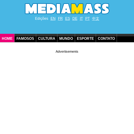
Edições
EN
FR
ES
DE
IT
PT
中文
HOME
FAMOSOS
CULTURA
MUNDO
ESPORTE
CONTATO