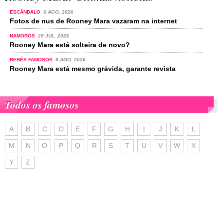
ESCÂNDALO
6 AGO. 2026
Fotos de nus de Rooney Mara vazaram na internet
NAMOROS
29 JUL. 2026
Rooney Mara está solteira de novo?
BEBÉS FAMOSOS
6 AGO. 2026
Rooney Mara está mesmo grávida, garante revista
Todos os famosos
A
B
C
D
E
F
G
H
I
J
K
L
M
N
O
P
Q
R
S
T
U
V
W
X
Y
Z