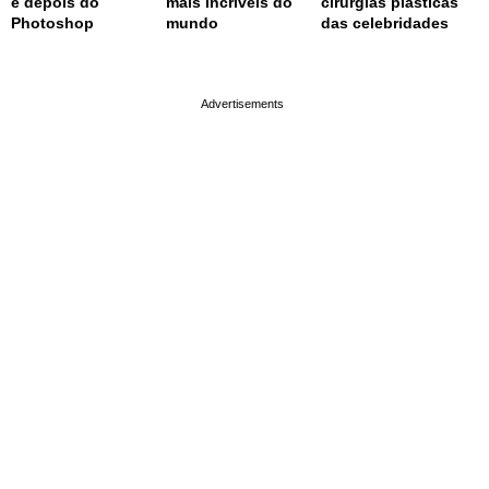
e depois do
mais incríveis do
cirurgias plásticas
Photoshop
mundo
das celebridades
page served in 0.001s (0,4)