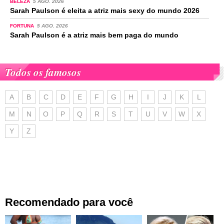
BELEZA
5 AGO. 2026
Sarah Paulson é eleita a atriz mais sexy do mundo 2026
FORTUNA
5 AGO. 2026
Sarah Paulson é a atriz mais bem paga do mundo
Todos os famosos
A
B
C
D
E
F
G
H
I
J
K
L
M
N
O
P
Q
R
S
T
U
V
W
X
Y
Z
Recomendado para você