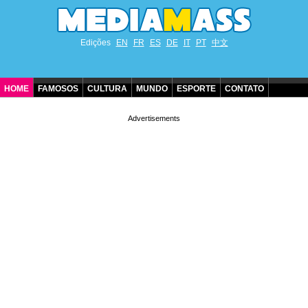
Edições
EN
FR
ES
DE
IT
PT
中文
HOME
FAMOSOS
CULTURA
MUNDO
ESPORTE
CONTATO