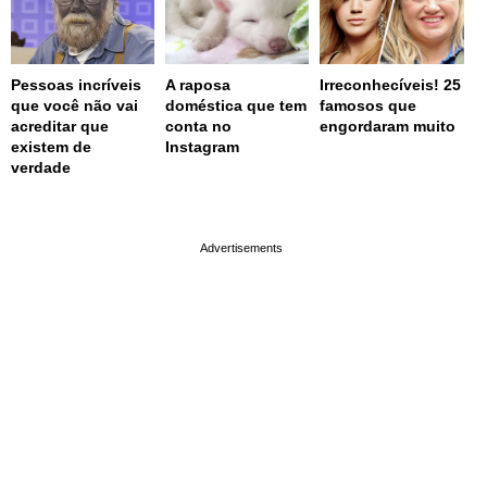
Pessoas incríveis
A raposa
Irreconhecíveis! 25
que você não vai
doméstica que tem
famosos que
acreditar que
conta no
engordaram muito
existem de
Instagram
verdade
page served in 0.001s (0,4)