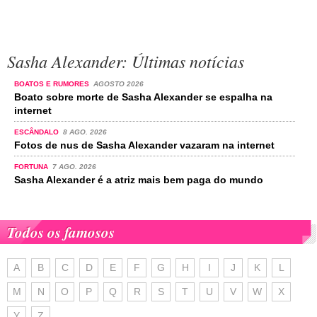
Sasha Alexander: Últimas notícias
BOATOS E RUMORES
AGOSTO 2026
Boato sobre morte de Sasha Alexander se espalha na
internet
ESCÂNDALO
8 AGO. 2026
Fotos de nus de Sasha Alexander vazaram na internet
FORTUNA
7 AGO. 2026
Sasha Alexander é a atriz mais bem paga do mundo
Todos os famosos
A
B
C
D
E
F
G
H
I
J
K
L
M
N
O
P
Q
R
S
T
U
V
W
X
Y
Z