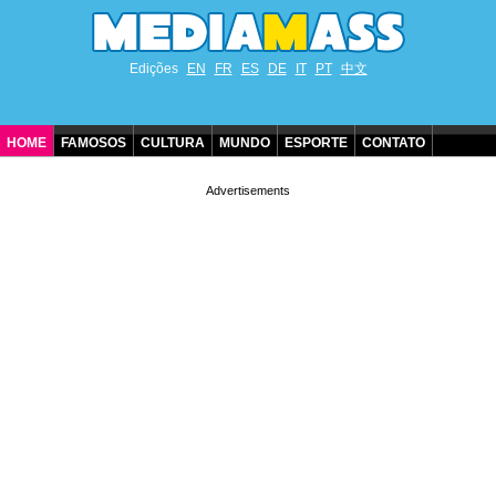
Edições
EN
FR
ES
DE
IT
PT
中文
HOME
FAMOSOS
CULTURA
MUNDO
ESPORTE
CONTATO