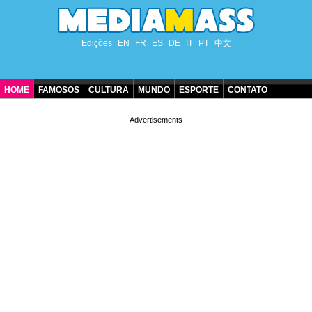
Edições
EN
FR
ES
DE
IT
PT
中文
HOME
FAMOSOS
CULTURA
MUNDO
ESPORTE
CONTATO