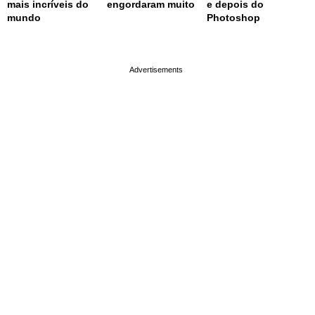
mais incríveis do
engordaram muito
e depois do
mundo
Photoshop
page served in 0.001s (0,4)