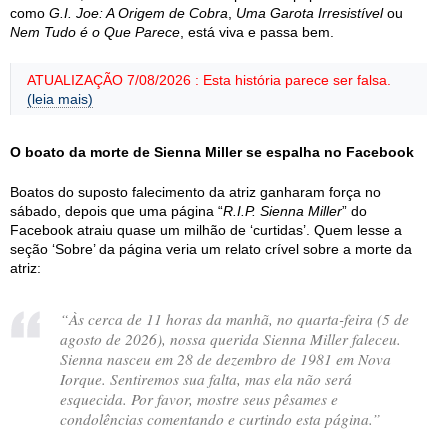
como
G.I. Joe: A Origem de Cobra
,
Uma Garota Irresistível
ou
Nem Tudo é o Que Parece
, está viva e passa bem.
ATUALIZAÇÃO 7/08/2026 : Esta história parece ser falsa.
(leia mais)
O boato da morte de Sienna Miller se espalha no Facebook
Boatos do suposto falecimento da atriz ganharam força no
sábado, depois que uma página “
R.I.P. Sienna Miller
” do
Facebook atraiu quase um milhão de ‘curtidas’. Quem lesse a
seção ‘Sobre’ da página veria um relato crível sobre a morte da
atriz:
“Às cerca de 11 horas da manhã, no quarta-feira (5 de
agosto de 2026), nossa querida Sienna Miller faleceu.
Sienna nasceu em 28 de dezembro de 1981 em Nova
Iorque. Sentiremos sua falta, mas ela não será
esquecida. Por favor, mostre seus pêsames e
condolências comentando e curtindo esta página.”