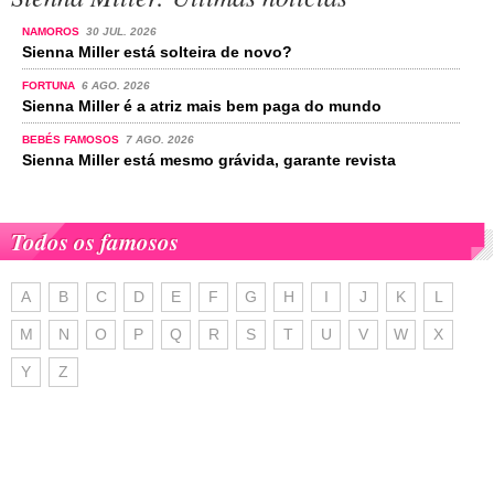
NAMOROS
30 JUL. 2026
Sienna Miller está solteira de novo?
FORTUNA
6 AGO. 2026
Sienna Miller é a atriz mais bem paga do mundo
BEBÉS FAMOSOS
7 AGO. 2026
Sienna Miller está mesmo grávida, garante revista
Todos os famosos
A
B
C
D
E
F
G
H
I
J
K
L
M
N
O
P
Q
R
S
T
U
V
W
X
Y
Z