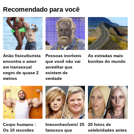
Recomendado para você
Anão fisiculturista
Pessoas incríveis
As estradas mais
encontra o amor
que você não vai
bonitas do mundo
em transexual
acreditar que
negro de quase 2
existem de
metros
verdade
Corpo humano :
Irreconhecíveis! 25
20 fotos de
Os 10 recordes
famosos que
celebridades antes