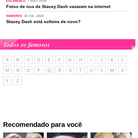
ESCÂNDALO
7 AGO. 2026
Fotos de nus de Stacey Dash vazaram na internet
NAMOROS
30 JUL. 2026
Stacey Dash está solteira de novo?
Todos os famosos
A
B
C
D
E
F
G
H
I
J
K
L
M
N
O
P
Q
R
S
T
U
V
W
X
Y
Z
Recomendado para você