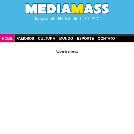
Edições
EN
FR
ES
DE
IT
PT
中文
HOME
FAMOSOS
CULTURA
MUNDO
ESPORTE
CONTATO