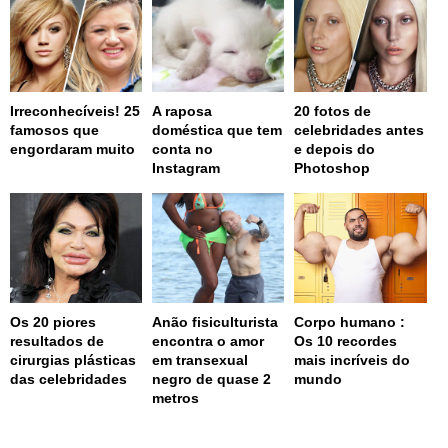
Irreconhecíveis! 25
A raposa
20 fotos de
famosos que
doméstica que tem
celebridades antes
engordaram muito
conta no
e depois do
Instagram
Photoshop
Os 20 piores
Anão fisiculturista
Corpo humano :
resultados de
encontra o amor
Os 10 recordes
cirurgias plásticas
em transexual
mais incríveis do
das celebridades
negro de quase 2
mundo
metros
page served in 0.001s (0,4)