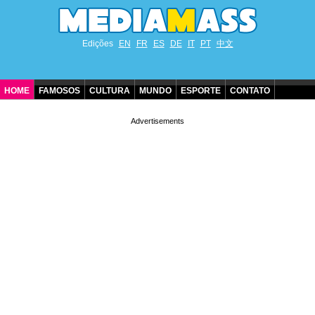
Edições
EN
FR
ES
DE
IT
PT
中文
HOME
FAMOSOS
CULTURA
MUNDO
ESPORTE
CONTATO