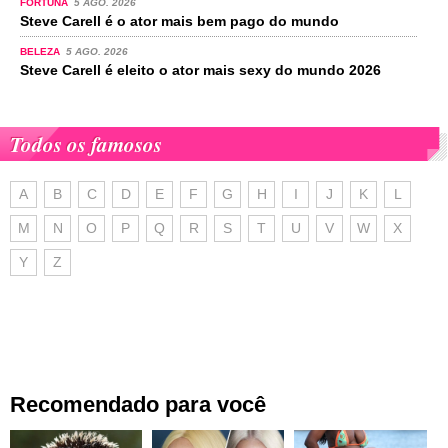
FORTUNA
5 AGO. 2026
Steve Carell é o ator mais bem pago do mundo
BELEZA
5 AGO. 2026
Steve Carell é eleito o ator mais sexy do mundo 2026
Todos os famosos
A
B
C
D
E
F
G
H
I
J
K
L
M
N
O
P
Q
R
S
T
U
V
W
X
Y
Z
Recomendado para você