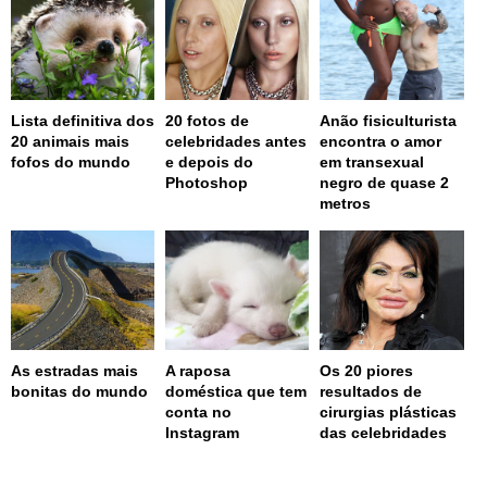
Lista definitiva dos
20 fotos de
Anão fisiculturista
20 animais mais
celebridades antes
encontra o amor
fofos do mundo
e depois do
em transexual
Photoshop
negro de quase 2
metros
As estradas mais
A raposa
Os 20 piores
bonitas do mundo
doméstica que tem
resultados de
conta no
cirurgias plásticas
Instagram
das celebridades
page served in 0s (0,4)