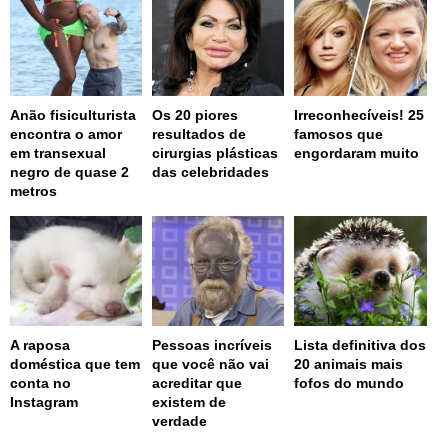
Anão fisiculturista
Os 20 piores
Irreconhecíveis! 25
encontra o amor
resultados de
famosos que
em transexual
cirurgias plásticas
engordaram muito
negro de quase 2
das celebridades
metros
A raposa
Pessoas incríveis
Lista definitiva dos
doméstica que tem
que você não vai
20 animais mais
conta no
acreditar que
fofos do mundo
Instagram
existem de
verdade