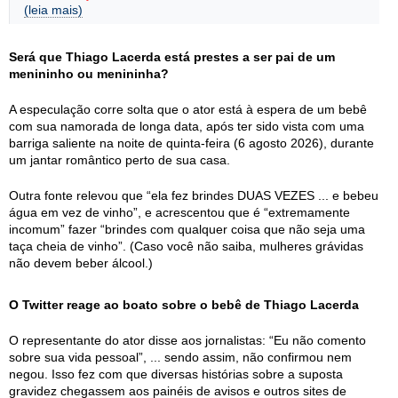
(leia mais)
Será que Thiago Lacerda está prestes a ser pai de um
menininho ou menininha?
A especulação corre solta que o ator está à espera de um bebê
com sua namorada de longa data, após ter sido vista com uma
barriga saliente na noite de quinta-feira (6 agosto 2026), durante
um jantar romântico perto de sua casa.
Outra fonte relevou que “ela fez brindes DUAS VEZES ... e bebeu
água em vez de vinho”, e acrescentou que é “extremamente
incomum” fazer “brindes com qualquer coisa que não seja uma
taça cheia de vinho”. (Caso você não saiba, mulheres grávidas
não devem beber álcool.)
O Twitter reage ao boato sobre o bebê de Thiago Lacerda
O representante do ator disse aos jornalistas: “Eu não comento
sobre sua vida pessoal”, ... sendo assim, não confirmou nem
negou. Isso fez com que diversas histórias sobre a suposta
gravidez chegassem aos painéis de avisos e outros sites de