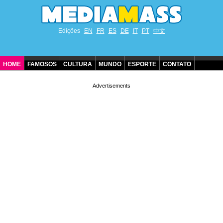
Edições
EN
FR
ES
DE
IT
PT
中文
HOME
FAMOSOS
CULTURA
MUNDO
ESPORTE
CONTATO