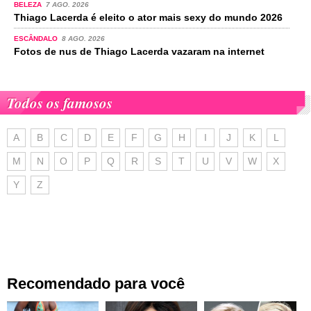
BELEZA
7 AGO. 2026
Thiago Lacerda é eleito o ator mais sexy do mundo 2026
ESCÂNDALO
8 AGO. 2026
Fotos de nus de Thiago Lacerda vazaram na internet
Todos os famosos
A
B
C
D
E
F
G
H
I
J
K
L
M
N
O
P
Q
R
S
T
U
V
W
X
Y
Z
Recomendado para você