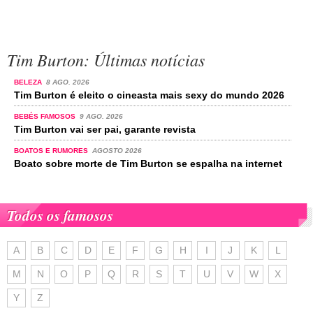
Tim Burton: Últimas notícias
BELEZA
8 AGO. 2026
Tim Burton é eleito o cineasta mais sexy do mundo 2026
BEBÉS FAMOSOS
9 AGO. 2026
Tim Burton vai ser pai, garante revista
BOATOS E RUMORES
AGOSTO 2026
Boato sobre morte de Tim Burton se espalha na internet
Todos os famosos
A
B
C
D
E
F
G
H
I
J
K
L
M
N
O
P
Q
R
S
T
U
V
W
X
Y
Z