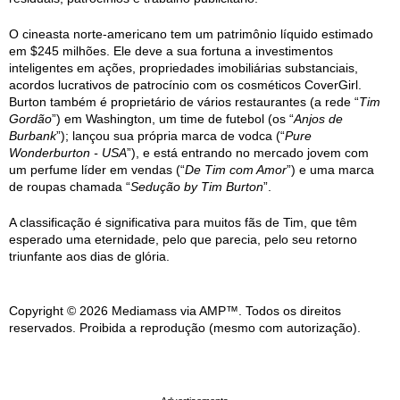
O cineasta norte-americano tem um patrimônio líquido estimado
em $245 milhões. Ele deve a sua fortuna a investimentos
inteligentes em ações, propriedades imobiliárias substanciais,
acordos lucrativos de patrocínio com os cosméticos CoverGirl.
Burton também é proprietário de vários restaurantes (a rede “
Tim
Gordão
”) em Washington, um time de futebol (os “
Anjos de
Burbank
”); lançou sua própria marca de vodca (“
Pure
Wonderburton - USA
”), e está entrando no mercado jovem com
um perfume líder em vendas (“
De Tim com Amor
”) e uma marca
de roupas chamada “
Sedução by Tim Burton
”.
A classificação é significativa para muitos fãs de Tim, que têm
esperado uma eternidade, pelo que parecia, pelo seu retorno
triunfante aos dias de glória.
Copyright © 2026 Mediamass via AMP™. Todos os direitos
reservados. Proibida a reprodução (mesmo com autorização).