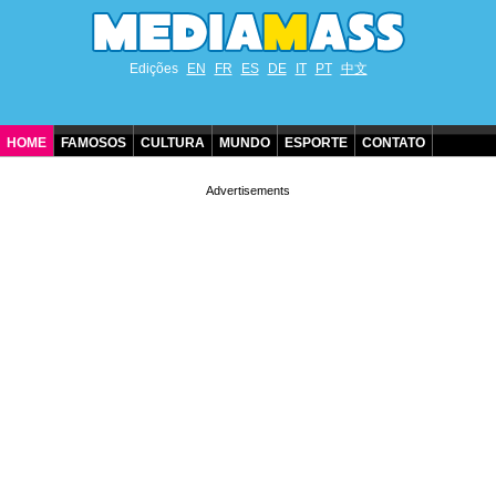
Edições
EN
FR
ES
DE
IT
PT
中文
HOME
FAMOSOS
CULTURA
MUNDO
ESPORTE
CONTATO