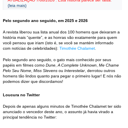
ATUALIZAÇÃO 7/08/2026 : Esta história parece ser falsa.
(leia mais)
Pelo segundo ano seguido, em 2025 e 2026
A revista liberou sua lista anual dos 100 homens que deixaram a
história mais “quente”, e as honras vão exatamente para quem
você pensou que iriam (isto é, se você se mantém informado
com notícias de celebridades):
Timothée Chalamet
.
Pelo segundo ano seguido, o gato mais conhecido por seus
papéis em filmes como
Dune
,
A Complete Unknown
,
Me Chame
Pelo Seu Nome
,
Miss Stevens
ou
Interestelar
, derrotou outros
homens tão lindos quanto para pegar o primeiro lugar! E nós não
podemos dizer que discordamos!
Loucura no Twitter
Depois de apenas alguns minutos de Timothée Chalamet ter sido
anunciado o vencedor deste ano, o assunto já havia virado a
principal tendência no Twitter: