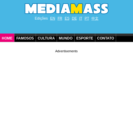
Edições
EN
FR
ES
DE
IT
PT
中文
HOME
FAMOSOS
CULTURA
MUNDO
ESPORTE
CONTATO