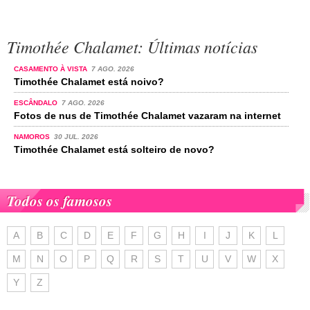
Timothée Chalamet: Últimas notícias
CASAMENTO À VISTA
7 AGO. 2026
Timothée Chalamet está noivo?
ESCÂNDALO
7 AGO. 2026
Fotos de nus de Timothée Chalamet vazaram na internet
NAMOROS
30 JUL. 2026
Timothée Chalamet está solteiro de novo?
Todos os famosos
A
B
C
D
E
F
G
H
I
J
K
L
M
N
O
P
Q
R
S
T
U
V
W
X
Y
Z