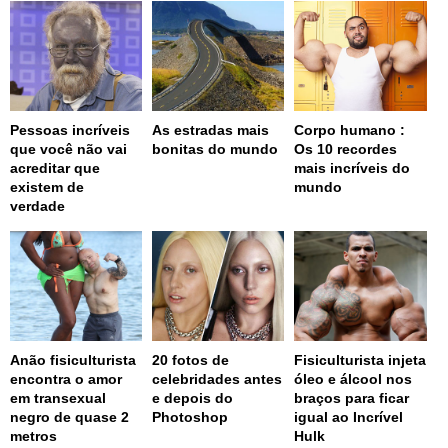
Pessoas incríveis
As estradas mais
Corpo humano :
que você não vai
bonitas do mundo
Os 10 recordes
acreditar que
mais incríveis do
existem de
mundo
verdade
Anão fisiculturista
20 fotos de
Fisiculturista injeta
encontra o amor
celebridades antes
óleo e álcool nos
em transexual
e depois do
braços para ficar
negro de quase 2
Photoshop
igual ao Incrível
metros
Hulk