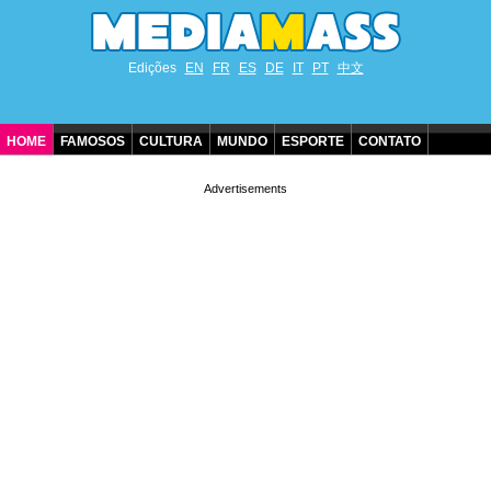
Edições
EN
FR
ES
DE
IT
PT
中文
HOME
FAMOSOS
CULTURA
MUNDO
ESPORTE
CONTATO