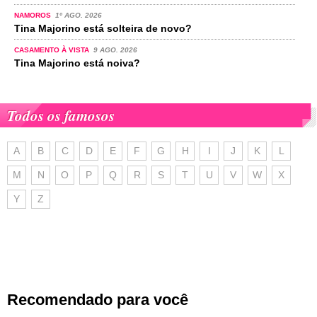
NAMOROS
1º AGO. 2026
Tina Majorino está solteira de novo?
CASAMENTO À VISTA
9 AGO. 2026
Tina Majorino está noiva?
Todos os famosos
A
B
C
D
E
F
G
H
I
J
K
L
M
N
O
P
Q
R
S
T
U
V
W
X
Y
Z
Recomendado para você