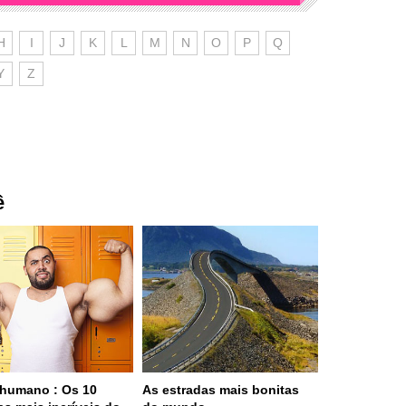
H
I
J
K
L
M
N
O
P
Q
Y
Z
ê
humano : Os 10
As estradas mais bonitas