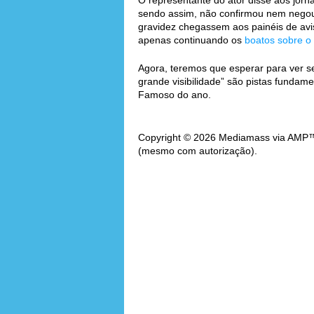
O representante do ator disse aos jorna
sendo assim, não confirmou nem negou.
gravidez chegassem aos painéis de avis
apenas continuando os
boatos sobre o
Agora, teremos que esperar para ver se
grande visibilidade” são pistas fundam
Famoso do ano.
Copyright © 2026 Mediamass via AMP™. 
(mesmo com autorização).