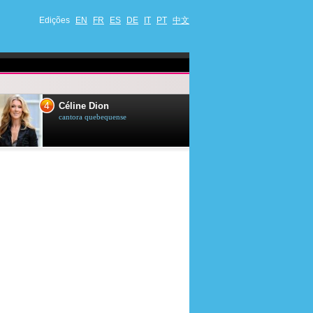
Edições
EN
FR
ES
DE
IT
PT
中文
4
5
Céline Dion
Ana Maria Br
cantora quebequense
apresentadora de t
jornalista brasileir