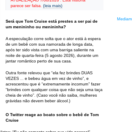
ATUALIZAÇÃO 7/08/2026 : Esta história
parece ser falsa.
(leia mais)
Mediama
Será que Tom Cruise está prestes a ser pai de
um menininho ou menininha?
A especulação corre solta que o ator está à espera
de um bebê com sua namorada de longa data,
após ter sido vista com uma barriga saliente na
noite de quarta-feira (5 agosto 2026), durante um
jantar romântico perto de sua casa.
Outra fonte relevou que “ela fez brindes DUAS
VEZES ... e bebeu água em vez de vinho”, e
acrescentou que é “extremamente incomum” fazer
“brindes com qualquer coisa que não seja uma taça
cheia de vinho”. (Caso você não saiba, mulheres
grávidas não devem beber álcool.)
O Twitter reage ao boato sobre o bebê de Tom
Cruise