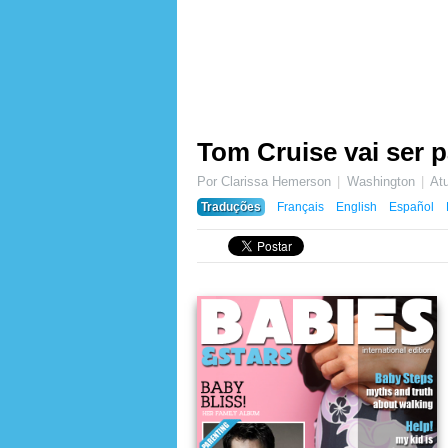
Tom Cruise vai ser p
Por Clarissa Hemerson
Washington
At
Traduções
Français
English
Español