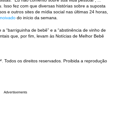
listas: “Eu não comento sobre sua vida pessoal”, ...
 Isso fez com que diversas histórias sobre a suposta
os e outros sites de mídia social nas últimas 24 horas,
 noivado
do início da semana.
 a “barriguinha de bebê” e a “abstinência de vinho de
entais que, por fim, levam às Notícias de Melhor Bebê
Todos os direitos reservados. Proibida a reprodução