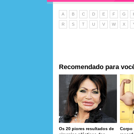
A
B
C
D
E
F
G
R
S
T
U
V
W
X
Recomendado para voc
Os 20 piores resultados de
Corpo 