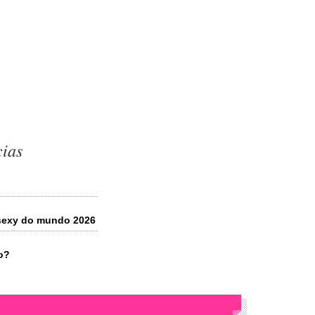
cias
s sexy do mundo 2026
o?