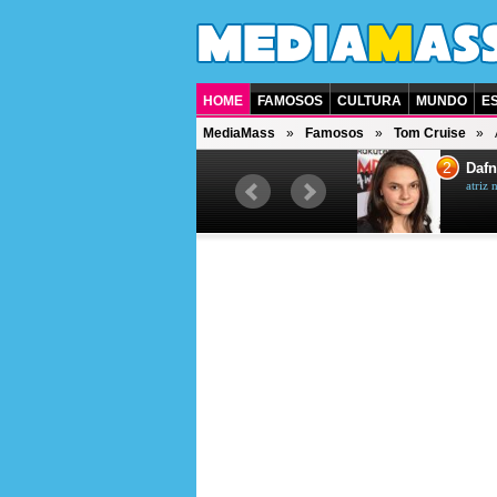
HOME
FAMOSOS
CULTURA
MUNDO
E
MediaMass
Famosos
Tom Cruise
1
2
Jet Li
Dafn
ator chinês
atriz 